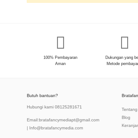
100% Pembayaran
Dukungan yang be
Aman
Metode pembaya
Butuh bantuan?
Bratafa
Hubungi kami
08125281671
Tentang
Blog
Email:
bratafancymediapt@gmail.com
Keranja
|
Info@bratafancymedia
.com