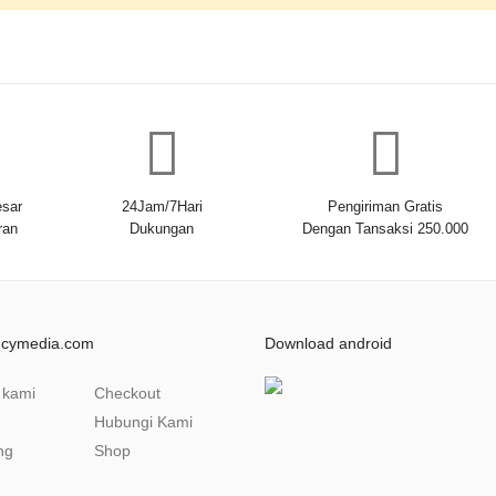
sar
24Jam/7Hari
Pengiriman Gratis
ran
Dukungan
Dengan Tansaksi 250.000
ncymedia.com
Download android
 kami
Checkout
Hubungi Kami
ng
Shop