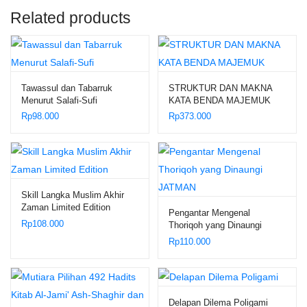
Related products
Tawassul dan Tabarruk
STRUKTUR DAN MAKNA
Menurut Salafi-Sufi
KATA BENDA MAJEMUK
Rp
98.000
Rp
373.000
Skill Langka Muslim Akhir
Zaman Limited Edition
Pengantar Mengenal
Rp
108.000
Thoriqoh yang Dinaungi
JATMAN
Rp
110.000
Delapan Dilema Poligami