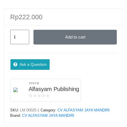
Rp
222.000
Sediakan
Add to cart
Hati
Untuk
Buah
Hati
Ask a Question
quantity
store
Alfasyam Publishing
0
o
SKU:
LM.00025-1
Category:
CV ALFASYAM JAYA MANDIRI
u
Brand:
CV ALFASYAM JAYA MANDIRI
t
o