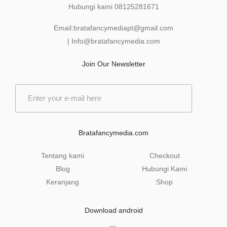
Hubungi kami
08125281671
Email:
bratafancymediapt@gmail.com
|
Info@bratafancymedia
.com
Join Our Newsletter
E
m
a
i
l
Bratafancymedia.com
*
Tentang kami
Checkout
Blog
Hubungi Kami
Keranjang
Shop
Download android