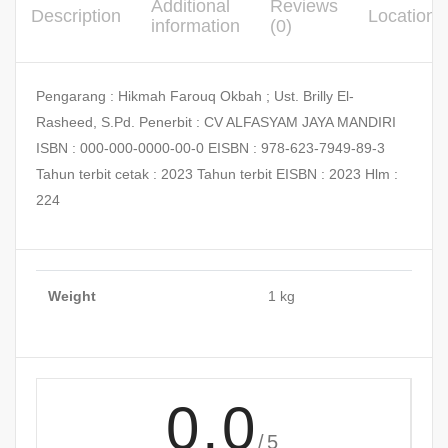
Additional
Reviews
Description
Location
information
(0)
Pengarang : Hikmah Farouq Okbah ; Ust. Brilly El-
Rasheed, S.Pd. Penerbit : CV ALFASYAM JAYA MANDIRI
ISBN : 000-000-0000-00-0 EISBN : 978-623-7949-89-3
Tahun terbit cetak : 2023 Tahun terbit EISBN : 2023 Hlm :
224
Weight
1 kg
0.0
/5