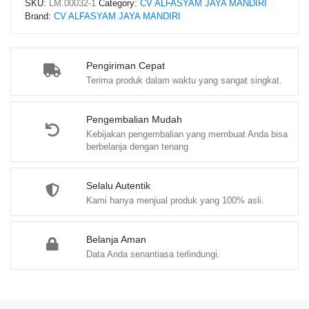
SKU:
LM.00032-1
Category:
CV ALFASYAM JAYA MANDIRI
u
Brand:
CV ALFASYAM JAYA MANDIRI
t
o
f
Pengiriman Cepat
5
Terima produk dalam waktu yang sangat singkat.
Pengembalian Mudah
Kebijakan pengembalian yang membuat Anda bisa
berbelanja dengan tenang
Selalu Autentik
Kami hanya menjual produk yang 100% asli.
Belanja Aman
Data Anda senantiasa terlindungi.