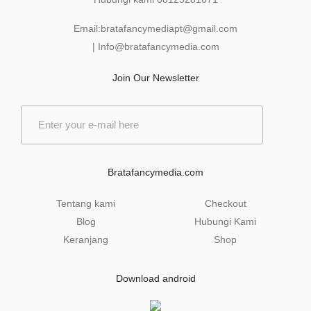
Email:
bratafancymediapt@gmail.com
|
Info@bratafancymedia
.com
Join Our Newsletter
E
m
a
i
l
Bratafancymedia.com
*
Tentang kami
Checkout
Blog
Hubungi Kami
Keranjang
Shop
Download android