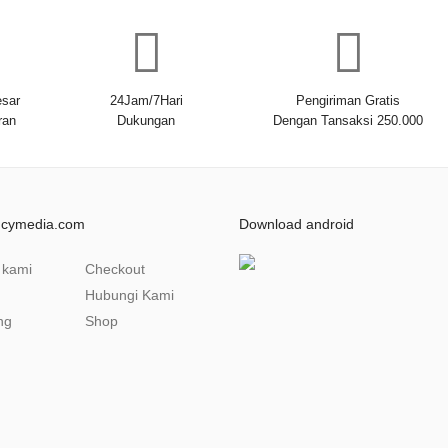
sar
24Jam/7Hari
Pengiriman Gratis
ran
Dukungan
Dengan Tansaksi 250.000
ncymedia.com
Download android
 kami
Checkout
Hubungi Kami
ng
Shop