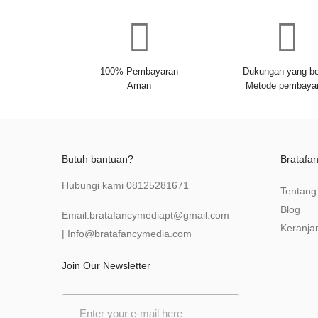
100% Pembayaran
Dukungan yang be
Aman
Metode pembaya
Butuh bantuan?
Bratafa
Hubungi kami
08125281671
Tentang
Blog
Email:
bratafancymediapt@gmail.com
Keranja
|
Info@bratafancymedia
.com
Join Our Newsletter
E
m