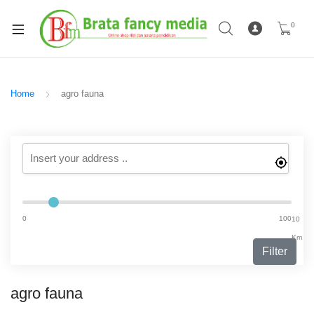
0
Home
agro fauna
0
100
10
Km
Filter
agro fauna