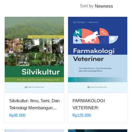
Sort by
Silvikultur: Ilmu, Seni, Dan
FARMAKOLOGI
Teknologi Membangun…
VETERINER:
FARMAKODINAMI,
Rp
95.000
Rp
125.000
FARMAKOKINESIS,
DAN FARMAKOLOGI…