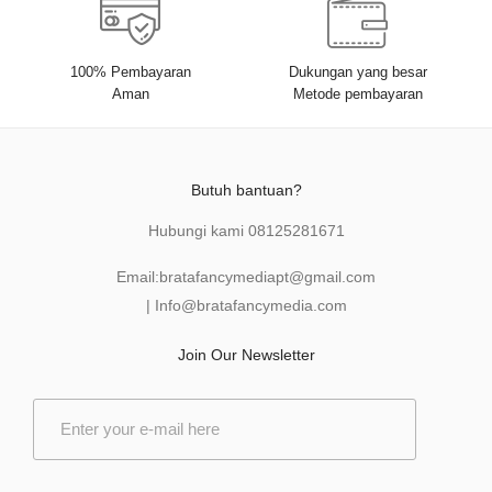
100% Pembayaran
Dukungan yang besar
Aman
Metode pembayaran
Butuh bantuan?
Hubungi kami
08125281671
Email:
bratafancymediapt@gmail.com
|
Info@bratafancymedia
.com
Join Our Newsletter
E
m
a
i
l