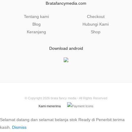
Bratafancymedia.com
*
Tentang kami
Checkout
Blog
Hubungi Kami
Keranjang
Shop
Download android
© Copyright 2026
brata fancy media
- All Rights Reserved
Kami menerima
Selamat datang dan selamat belanja stok Ready di Penerbit.terima
kasih.
Dismiss