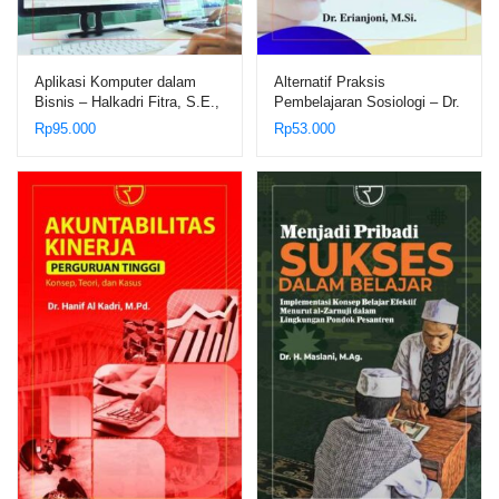
Aplikasi Komputer dalam
Alternatif Praksis
Bisnis – Halkadri Fitra, S.E.,
Pembelajaran Sosiologi – Dr.
M.M., AK.; Dr. Idris, M.Si.
Erianjoni, M.Si.
Rp
95.000
Rp
53.000