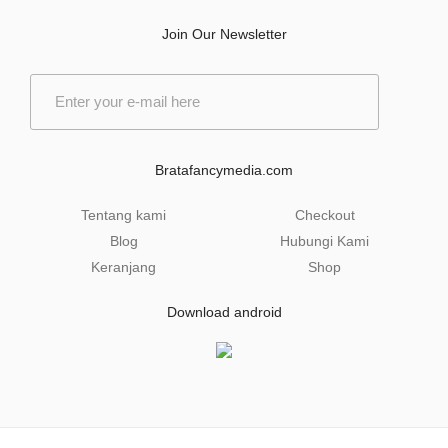
Join Our Newsletter
E
m
a
i
l
Bratafancymedia.com
*
Tentang kami
Checkout
Blog
Hubungi Kami
Keranjang
Shop
Download android