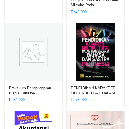
Mikroba Pada…
Rp
48.000
Praktikum Penganggaran
PENDIDIKAN KARAKTER-
Bisnis Edisi ke-2
MULTIKULTURAL DALAM
PEMBELAJARAN BAHASA
Rp
84.900
Rp
76.000
DAN SASTRA INDONESIA