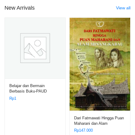
New Arrivals
View all
Belajar dan Bermain
Berbasis Buku-PAUD
Rp
1
Dari Fatmawati Hingga Puan
Maharani dan Alam
Minangkabau – Dr. Siti
Rp
147.000
Fatimah M.Pd., M.Hum.