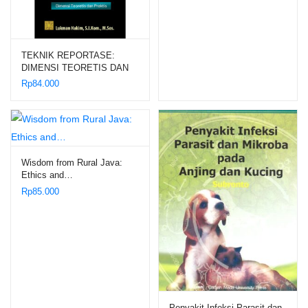
TEKNIK REPORTASE:
DIMENSI TEORETIS DAN
PRAKTIS
Rp
84.000
Wisdom from Rural Java:
Ethics and…
Rp
85.000
Penyakit Infeksi Parasit dan