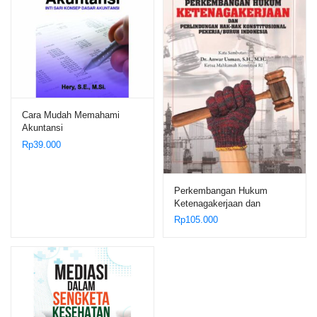
Cara Mudah Memahami
Akuntansi
Rp
39.000
Perkembangan Hukum
Ketenagakerjaan dan
Perlindungan Hak-Hak
Rp
105.000
Konstitusional Pekerja/Buruh
Indonesia – Dr. Manahan MP
Sitompul,