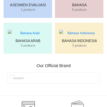
ASESMEN EVALUASI
BAHASA
1 products
8 products
BAHASA ARAB
BAHASA INDONESIA
5 products
3 products
Our Official Brand