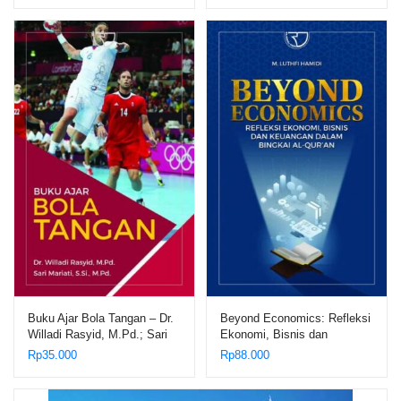
Buku Ajar Bola Tangan – Dr.
Beyond Economics: Refleksi
Willadi Rasyid, M.Pd.; Sari
Ekonomi, Bisnis dan
Mariati, S.Si., M.Pd.
Keuangan dalam Bingkai Al-
Rp
35.000
Rp
88.000
Qur’an – M. Luthfi Hamidi