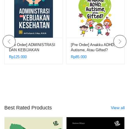
[Pre Order] ADMINISTRASI
[Pre Order] Anakku ADHD,
DAN KEBIJAKAN
Autisme, Atau Gifted?
KESEHATAN
Rp
125.000
Rp
85.000
Best Rated Products
View all