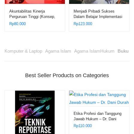
Akuntabilitas Kinerja
Menjadi Pribadi Sukses
Perguruan Tinggi (Konsep,
Dalam Belajar Implementasi
Teori, dan Kasus) – Dr. Hanif
Konsep Belajar Efektif
Rp
80.000
Rp
123.000
Al Kadri, M.Pd.
Menurut al-Zarnuji dalam
Lingkungan Pondok
Pesantren – Dr. H. Maslani,
M.Ag.
Komputer & Laptop
Agama Islam
Agama IslamHukum
Buku
a
Best Seller Products on Categories
Etika Profesi dan Tanggung
Jawab Hukum – Dr. Dani
Durah
Rp
110.000