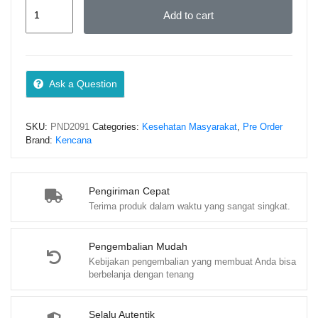
[Pre
Add to cart
Order]
Biokimia
Nutrisi
Memahami
Ask a Question
Zat
Gizi
SKU:
PND2091
Categories:
Kesehatan Masyarakat
,
Pre Order
dan
Brand:
Kencana
Perjalanannya
dalam
Tubuh
Pengiriman Cepat
Terima produk dalam waktu yang sangat singkat.
quantity
Pengembalian Mudah
Kebijakan pengembalian yang membuat Anda bisa
berbelanja dengan tenang
Selalu Autentik