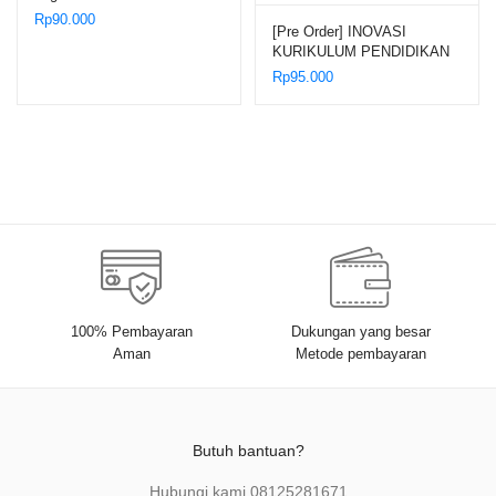
Rp
90.000
[Pre Order] INOVASI
KURIKULUM PENDIDIKAN
AGAMA ISLAM DI
Rp
95.000
SEKOLAH DAN MADRASAH
100% Pembayaran
Dukungan yang besar
Aman
Metode pembayaran
Butuh bantuan?
Hubungi kami
08125281671