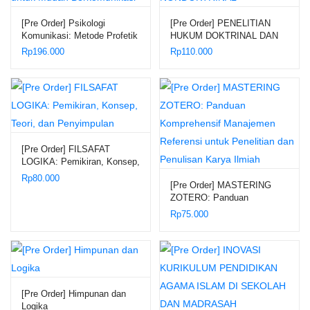
[Pre Order] Psikologi
[Pre Order] PENELITIAN
Komunikasi: Metode Profetik
HUKUM DOKTRINAL DAN
untuk Mudah Berkomunikasi
NONDOKTRINAL
Rp
196.000
Rp
110.000
[Pre Order] FILSAFAT
LOGIKA: Pemikiran, Konsep,
Teori, dan Penyimpulan
Rp
80.000
[Pre Order] MASTERING
ZOTERO: Panduan
Komprehensif Manajemen
Rp
75.000
Referensi untuk Penelitian
dan Penulisan Karya Ilmiah
[Pre Order] Himpunan dan
Logika