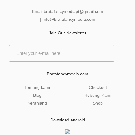
Email:
bratafancymediapt@gmail.com
|
Info@bratafancymedia
.com
Join Our Newsletter
E
m
a
i
l
Bratafancymedia.com
*
Tentang kami
Checkout
Blog
Hubungi Kami
Keranjang
Shop
Download android