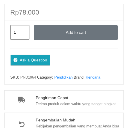
Rp
78.000
(BUKU
Add to cart
PAKET)
BUKU
1:
MODEL
Ask a Question
PEMBELAJARAN
TEMATIK
SKU:
PND1964
Category:
Pendidikan
Brand:
Kencana
INTEGRATIF.
BUKU
2:
Pengiriman Cepat
PANDUAN
Terima produk dalam waktu yang sangat singkat.
MODEL
PEMBELAJARAN
Pengembalian Mudah
TEMATIK
Kebijakan pengembalian yang membuat Anda bisa