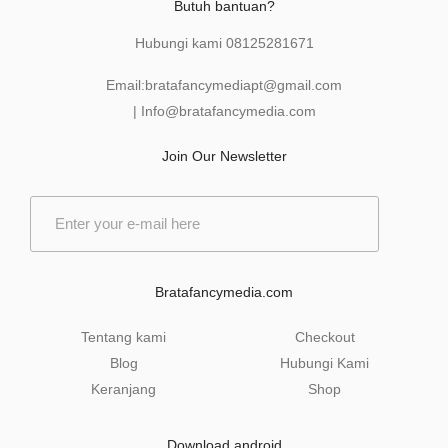
Butuh bantuan?
Hubungi kami
08125281671
Email:
bratafancymediapt@gmail.com
|
Info@bratafancymedia
.com
Join Our Newsletter
E
m
a
i
l
Bratafancymedia.com
*
Tentang kami
Checkout
Blog
Hubungi Kami
Keranjang
Shop
Download android