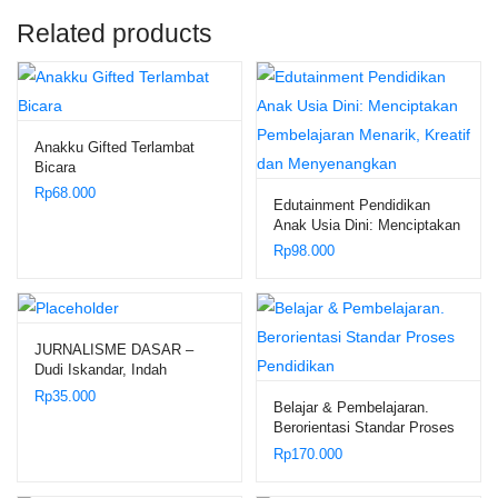
Related products
Anakku Gifted Terlambat
Bicara
Rp
68.000
Edutainment Pendidikan
Anak Usia Dini: Menciptakan
Pembelajaran Menarik,
Rp
98.000
Kreatif dan Menyenangkan
JURNALISME DASAR –
Dudi Iskandar, Indah
Suryawati, Liliyana
Rp
35.000
Belajar & Pembelajaran.
Berorientasi Standar Proses
Pendidikan
Rp
170.000