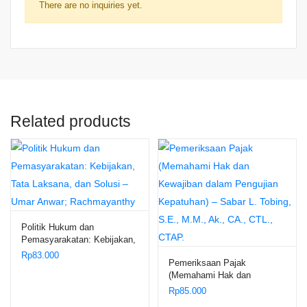
There are no inquiries yet.
Related products
Politik Hukum dan
Pemasyarakatan: Kebijakan,
Tata Laksana, dan Solusi –
Rp
83.000
Pemeriksaan Pajak
Umar Anwar; Rachmayanthy
(Memahami Hak dan
Kewajiban dalam Pengujian
Rp
85.000
Kepatuhan) – Sabar L.