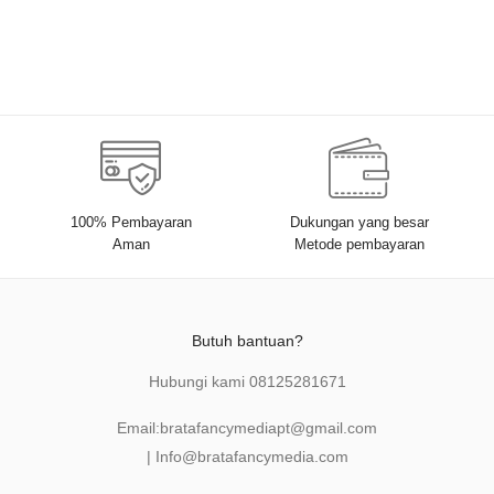
M.Ag., dkk.
100% Pembayaran
Dukungan yang besar
Aman
Metode pembayaran
Butuh bantuan?
Hubungi kami
08125281671
Email:
bratafancymediapt@gmail.com
|
Info@bratafancymedia
.com