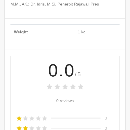
M.M., AK.; Dr. Idris, M.Si. Penerbit Rajawali Pres
Weight
1 kg
0.0
/5
0 reviews
0
0