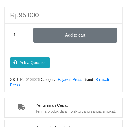
Rp
95.000
Aplikasi
Add to cart
Komputer
dalam
Bisnis
–
Ask a Question
Halkadri
Fitra,
SKU:
RJ-0108026
Category:
Rajawali Press
Brand:
Rajawali
S.E.,
Press
M.M.,
AK.;
Dr.
Pengiriman Cepat
Terima produk dalam waktu yang sangat singkat.
Idris,
M.Si.