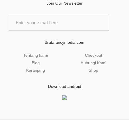
Join Our Newsletter
E
m
a
i
l
Bratafancymedia.com
*
Tentang kami
Checkout
Blog
Hubungi Kami
Keranjang
Shop
Download android