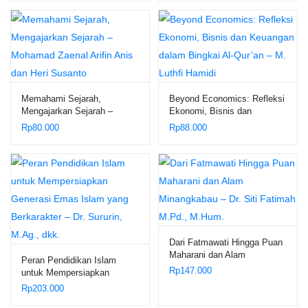
Tobing, S.E., M.M., Ak., CA.,
CTL., CTAP.
Memahami Sejarah,
Beyond Economics: Refleksi
Mengajarkan Sejarah –
Ekonomi, Bisnis dan
Mohamad Zaenal Arifin Anis
Keuangan dalam Bingkai Al-
Rp
80.000
Rp
88.000
dan Heri Susanto
Qur’an – M. Luthfi Hamidi
Dari Fatmawati Hingga Puan
Maharani dan Alam
Peran Pendidikan Islam
Minangkabau – Dr. Siti
Rp
147.000
untuk Mempersiapkan
Fatimah M.Pd., M.Hum.
Generasi Emas Islam yang
Rp
203.000
Berkarakter – Dr. Sururin,