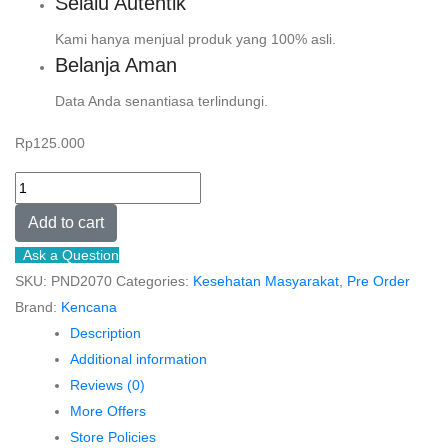
Selalu Autentik
Kami hanya menjual produk yang 100% asli.
Belanja Aman
Data Anda senantiasa terlindungi.
Rp
125.000
[Pre
Order]
Add to cart
ADMINISTRASI
Ask a Question
DAN
SKU:
PND2070
Categories:
Kesehatan Masyarakat
,
Pre Order
KEBIJAKAN
Brand:
Kencana
KESEHATAN
Description
quantity
Additional information
Reviews (0)
More Offers
Store Policies