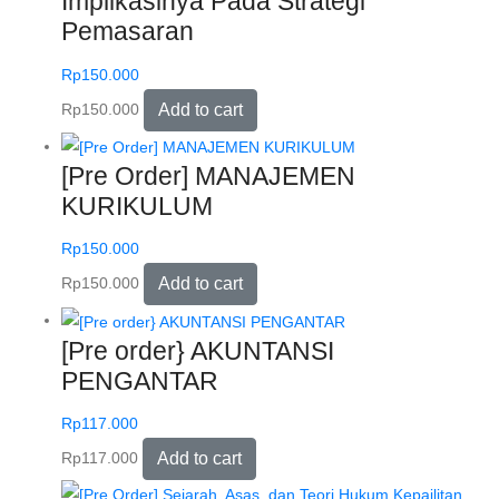
Implikasinya Pada Strategi
Pemasaran
Rp
150.000
Rp
150.000
Add to cart
[Pre Order] MANAJEMEN
KURIKULUM
Rp
150.000
Rp
150.000
Add to cart
[Pre order} AKUNTANSI
PENGANTAR
Rp
117.000
Rp
117.000
Add to cart