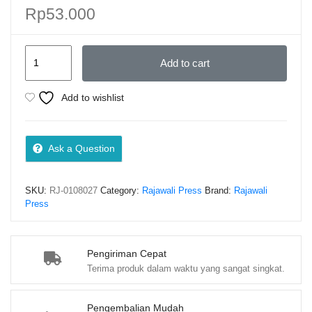
Rp
53.000
Alternatif
Add to cart
Praksis
Pembelajaran
Add to wishlist
Sosiologi
–
Dr.
Ask a Question
Erianjoni,
M.Si.
SKU:
RJ-0108027
Category:
Rajawali Press
Brand:
Rajawali
quantity
Press
Pengiriman Cepat
Terima produk dalam waktu yang sangat singkat.
Pengembalian Mudah