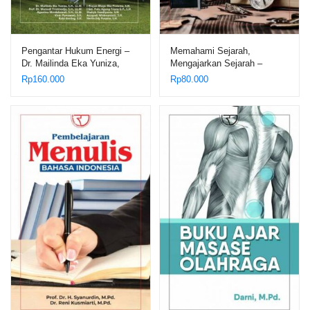
Pengantar Hukum Energi –
Memahami Sejarah,
Dr. Mailinda Eka Yuniza,
Mengajarkan Sejarah –
S.H., LL.M., dan Tim
Mohamad Zaenal Arifin Anis
Rp
160.000
Rp
80.000
dan Heri Susanto