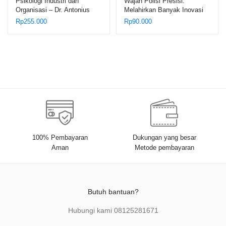
Psikologi Industri dan
Wajah Polisi Presisi:
Organisasi – Dr. Antonius
Melahirkan Banyak Inovasi
Dieben Robinson Manurung,
dan Prestasi – Dr. Edi
Rp
255.000
Rp
90.000
M.Si.
Saputra Hasibuan, S.H.,
M.H.
100% Pembayaran
Dukungan yang besar
Aman
Metode pembayaran
Butuh bantuan?
Hubungi kami
08125281671