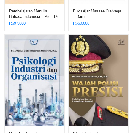
Pembelajaran Menulis
Buku Ajar Masase Olahraga
Bahasa Indonesia – Prof. Dr.
– Darni,
H. Syanurdin, M.Pd.; Dr.
Rp
97.000
Rp
60.000
Reni Kusmiarti, M.Pd.