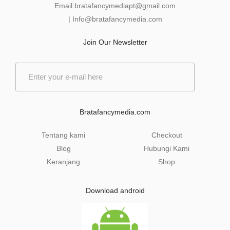
Email:
bratafancymediapt@gmail.com
|
Info@bratafancymedia
.com
Join Our Newsletter
E
m
a
i
l
Bratafancymedia.com
*
Tentang kami
Checkout
Blog
Hubungi Kami
Keranjang
Shop
Download android