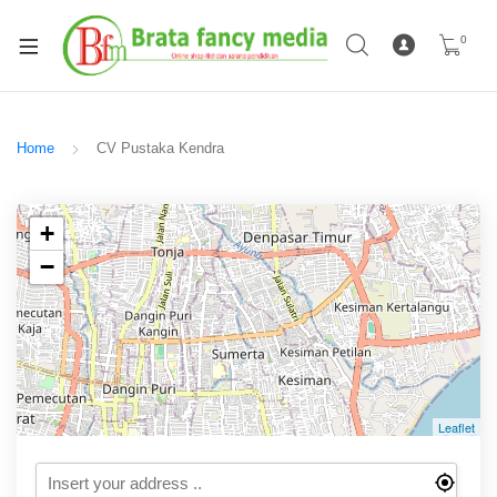
0
Home
CV Pustaka Kendra
+
−
Leaflet