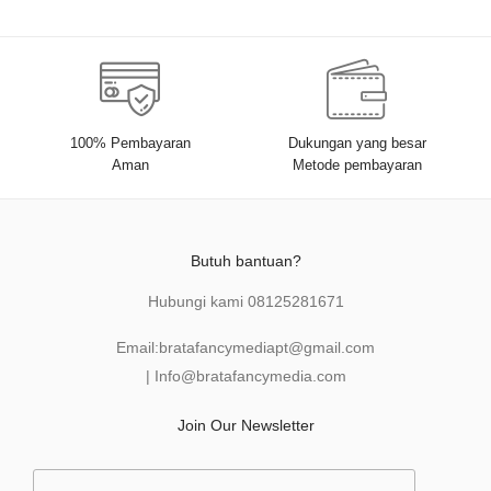
100% Pembayaran
Dukungan yang besar
Aman
Metode pembayaran
Butuh bantuan?
Hubungi kami
08125281671
Email:
bratafancymediapt@gmail.com
|
Info@bratafancymedia
.com
Join Our Newsletter
E