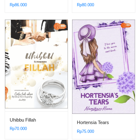
Rp
86.000
Rp
80.000
Uhibbu Fillah
Hortensia Tears
Rp
70.000
Rp
75.000