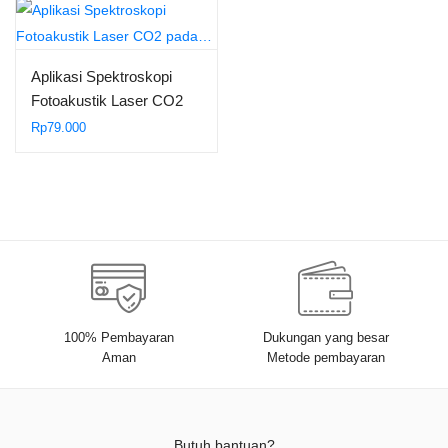
Aplikasi Spektroskopi
Fotoakustik Laser CO2
pada…
Rp
79.000
100% Pembayaran
Dukungan yang besar
Aman
Metode pembayaran
Butuh bantuan?