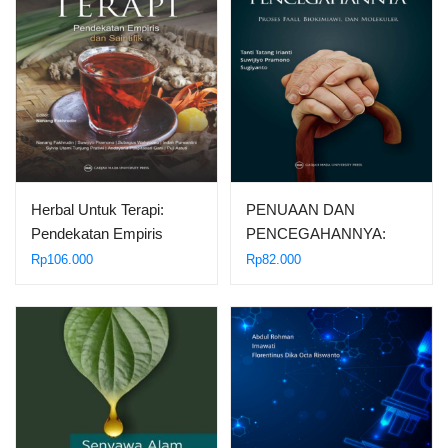
Herbal Untuk Terapi:
PENUAAN DAN
Pendekatan Empiris
PENCEGAHANNYA:
Dan…
Proses Faali Biokimiawi…
Rp
106.000
Rp
82.000