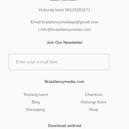
Hubungi kami
08125281671
Email:
bratafancymediapt@gmail.com
|
Info@bratafancymedia
.com
Join Our Newsletter
E
m
a
i
l
Bratafancymedia.com
*
Tentang kami
Checkout
Blog
Hubungi Kami
Keranjang
Shop
Download android