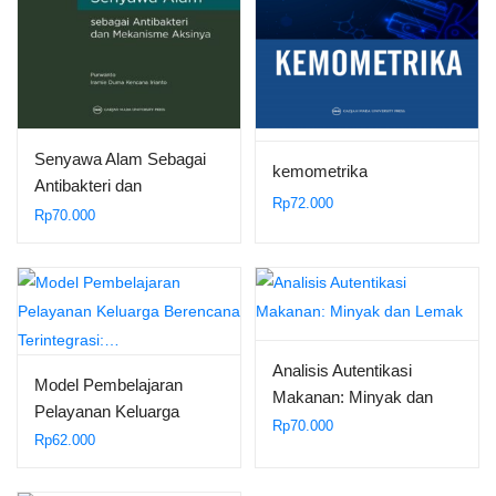
Senyawa Alam Sebagai
kemometrika
Antibakteri dan
Rp
72.000
Mekanisme…
Rp
70.000
Analisis Autentikasi
Model Pembelajaran
Makanan: Minyak dan
Pelayanan Keluarga
Lemak
Rp
70.000
Berencana Terintegrasi:…
Rp
62.000