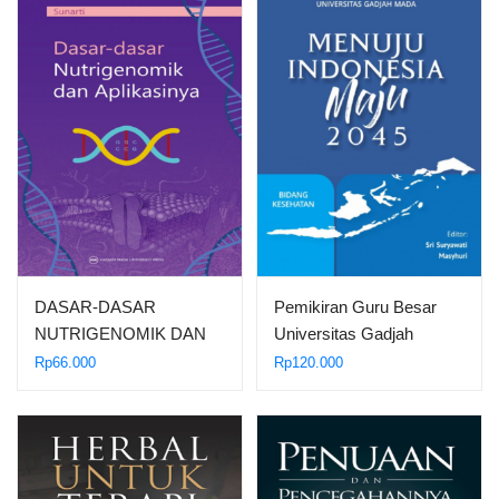
DASAR-DASAR
Pemikiran Guru Besar
NUTRIGENOMIK DAN
Universitas Gadjah
APLIKASINYA
Mada…
Rp
66.000
Rp
120.000