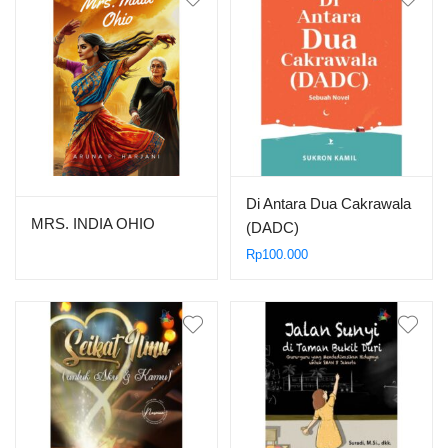
PANJAITAN DOHOT
BORUNA (PPDB XXVII)
SE-JABODETABEK
Di Antara Dua Cakrawala
MRS. INDIA OHIO
(DADC)
Rp
100.000