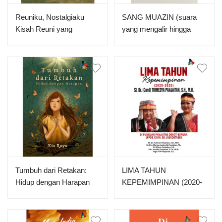
Reuniku, Nostalgiaku
SANG MUAZIN (suara
Kisah Reuni yang
yang mengalir hingga
Inspiratif
nadimu)
Tumbuh dari Retakan:
LIMA TAHUN
Hidup dengan Harapan
KEPEMIMPINAN (2020-
2025) ST. DR. (CAND)
TRIMEDYA PANJAITAN,
S.H., M.H. DI PUNGUAN