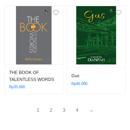
THE BOOK OF
Gus
TALENTLESS WORDS
Rp
40.000
Rp
35.000
1
2
3
4
→