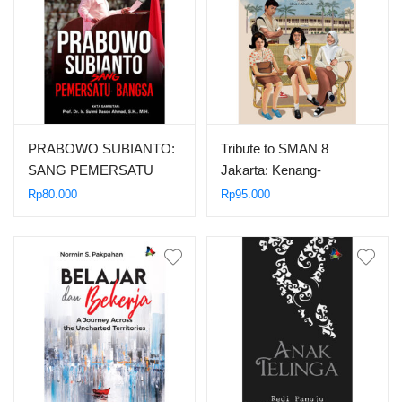
PRABOWO SUBIANTO:
Tribute to SMAN 8
SANG PEMERSATU
Jakarta: Kenang-
BANGSA
kenangan dari Taman
Rp
80.000
Rp
95.000
Bukit Duri