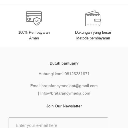
100% Pembayaran
Dukungan yang besar
Aman
Metode pembayaran
Butuh bantuan?
Hubungi kami
08125281671
Email:
bratafancymediapt@gmail.com
|
Info@bratafancymedia
.com
Join Our Newsletter
E
m