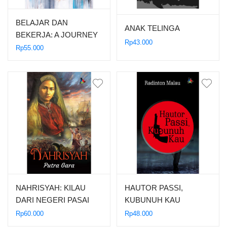
BELAJAR DAN
ANAK TELINGA
BEKERJA: A JOURNEY
Rp
43.000
ACROSS THE
Rp
55.000
UNCHARTED
TERRITORIES
NAHRISYAH: KILAU
HAUTOR PASSI,
DARI NEGERI PASAI
KUBUNUH KAU
Rp
60.000
Rp
48.000