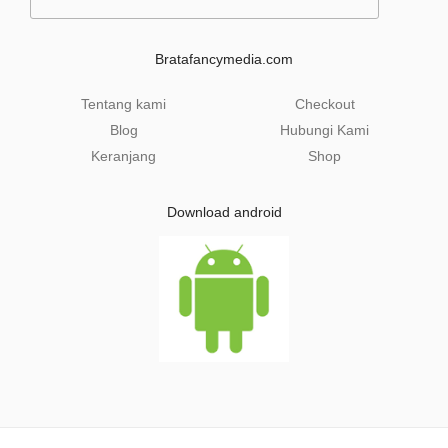
a
i
l
Bratafancymedia.com
*
Tentang kami
Checkout
Blog
Hubungi Kami
Keranjang
Shop
Download android