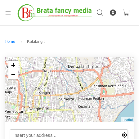
0
Home
Kakilangit
+
−
Leaflet