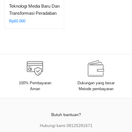
Teknologi Media Baru Dan
Transformasi Peradaban
Masyarakat Modern
Rp
60.000
100% Pembayaran
Dukungan yang besar
Aman
Metode pembayaran
Butuh bantuan?
Hubungi kami
08125281671