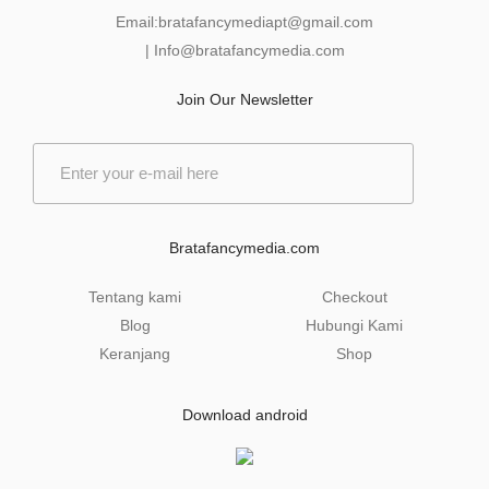
Email:
bratafancymediapt@gmail.com
|
Info@bratafancymedia
.com
Join Our Newsletter
E
m
a
i
l
Bratafancymedia.com
*
Tentang kami
Checkout
Blog
Hubungi Kami
Keranjang
Shop
Download android