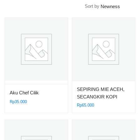
Sort by
SEPIRING MIE ACEH,
Aku Chef Cilik
SECANGKIR KOPI
Rp
35.000
GAYO, BERTALAM
Rp
65.000
GIOK NAGAN