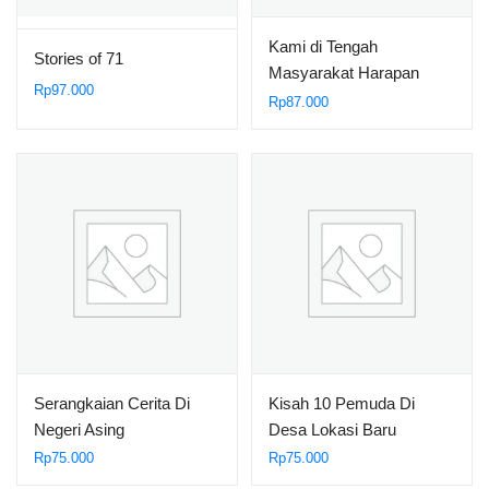
Kami di Tengah
Stories of 71
Masyarakat Harapan
Rp
97.000
Makmur
Rp
87.000
Serangkaian Cerita Di
Kisah 10 Pemuda Di
Negeri Asing
Desa Lokasi Baru
Rp
75.000
Rp
75.000