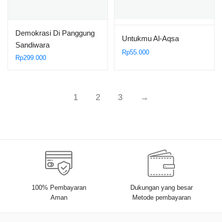
Demokrasi Di Panggung
Untukmu Al-Aqsa
Sandiwara
Rp
55.000
Rp
299.000
1
2
3
→
100% Pembayaran
Dukungan yang besar
Aman
Metode pembayaran