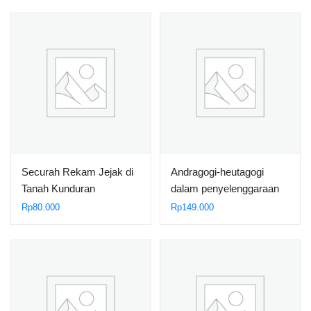
Securah Rekam Jejak di
Andragogi-heutagogi
Tanah Kunduran
dalam penyelenggaraan
diklat
Rp
80.000
Rp
149.000