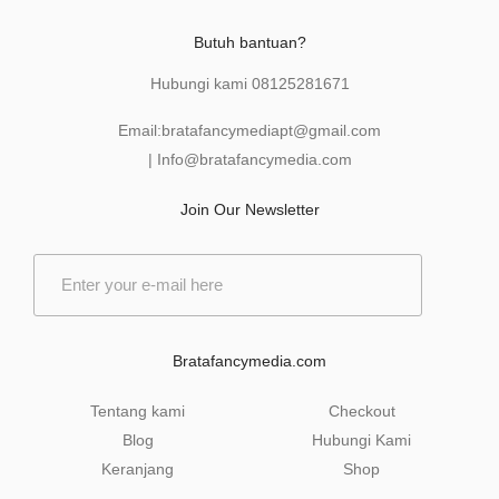
Butuh bantuan?
Hubungi kami
08125281671
Email:
bratafancymediapt@gmail.com
|
Info@bratafancymedia
.com
Join Our Newsletter
E
m
a
i
l
Bratafancymedia.com
*
Tentang kami
Checkout
Blog
Hubungi Kami
Keranjang
Shop