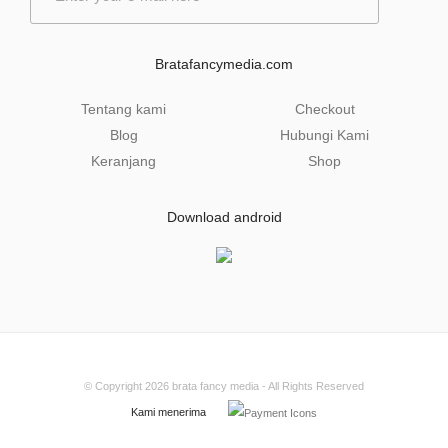
a
i
l
Bratafancymedia.com
*
Tentang kami
Checkout
Blog
Hubungi Kami
Keranjang
Shop
Download android
© Copyright 2026
brata fancy media
- All Rights Reserved
Kami menerima