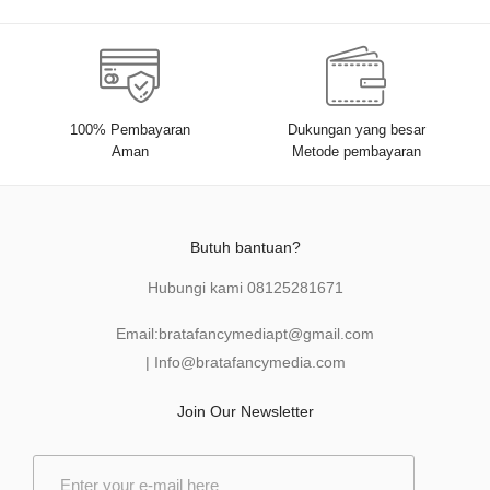
100% Pembayaran
Dukungan yang besar
Aman
Metode pembayaran
Butuh bantuan?
Hubungi kami
08125281671
Email:
bratafancymediapt@gmail.com
|
Info@bratafancymedia
.com
Join Our Newsletter
E
m