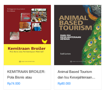
KEMITRAAN BROILER:
Animal Based Tourism
Pola Bisnis atau
dan Isu Kesejahteraan…
Pemberdayaan…
Rp
74.000
Rp
80.000