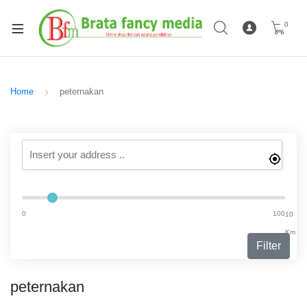
0
Home
peternakan
0
100
10
Km
Filter
peternakan