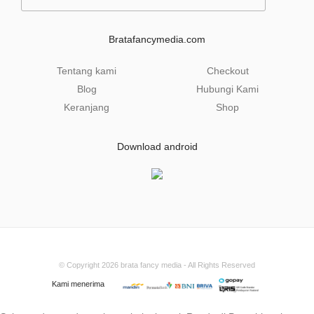
a
i
l
Bratafancymedia.com
*
Tentang kami
Checkout
Blog
Hubungi Kami
Keranjang
Shop
Download android
© Copyright 2026
brata fancy media
- All Rights Reserved
Kami menerima