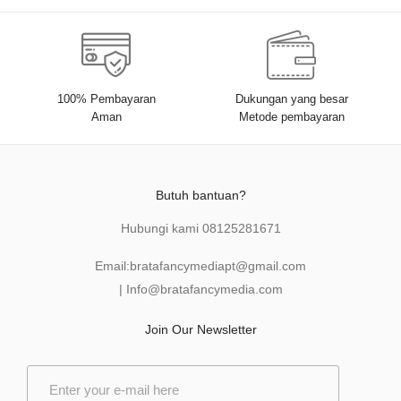
100% Pembayaran
Dukungan yang besar
Aman
Metode pembayaran
Butuh bantuan?
Hubungi kami
08125281671
Email:
bratafancymediapt@gmail.com
|
Info@bratafancymedia
.com
Join Our Newsletter
E
m