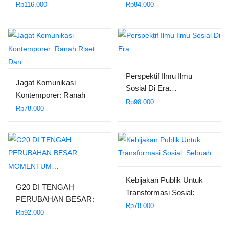
KEBIJAKAN PUBLIK…
Rp
116.000
Rp
84.000
Perspektif Ilmu Ilmu
Jagat Komunikasi
Sosial Di Era…
Kontemporer: Ranah
Rp
98.000
Riset Dan…
Rp
78.000
Kebijakan Publik Untuk
G20 DI TENGAH
Transformasi Sosial:
PERUBAHAN BESAR:
Sebuah…
Rp
78.000
MOMENTUM…
Rp
92.000