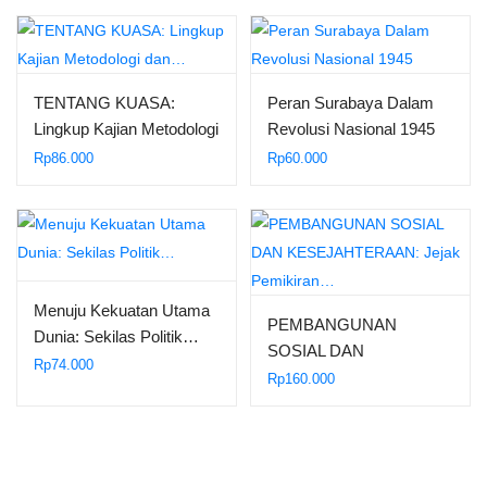
TENTANG KUASA:
Peran Surabaya Dalam
Lingkup Kajian Metodologi
Revolusi Nasional 1945
dan…
Rp
86.000
Rp
60.000
Menuju Kekuatan Utama
PEMBANGUNAN
Dunia: Sekilas Politik…
SOSIAL DAN
Rp
74.000
KESEJAHTERAAN:
Rp
160.000
Jejak Pemikiran…