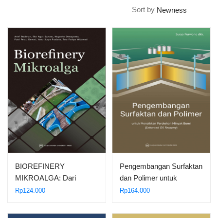
Sort by
BIOREFINERY
Pengembangan Surfaktan
MIKROALGA: Dari
dan Polimer untuk
Mikroalga menjadi
Menaikkan…
Rp
124.000
Rp
164.000
Energi…