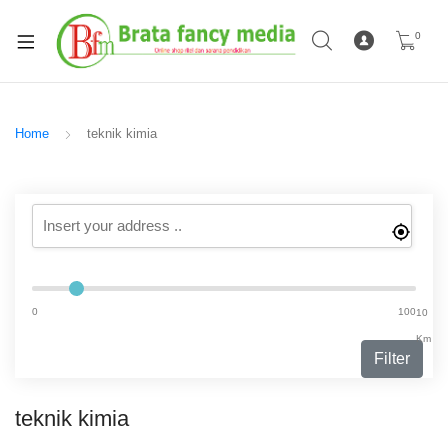
0
Home
teknik kimia
0
100
10
Km
Filter
teknik kimia