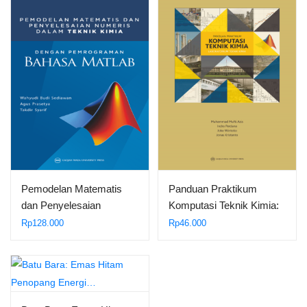
Pemodelan Matematis
Panduan Praktikum
dan Penyelesaian
Komputasi Teknik Kimia:
Numeris dalam…
Laboratorium…
Rp
128.000
Rp
46.000