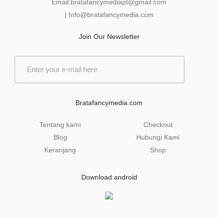
Email:
bratafancymediapt@gmail.com
|
Info@bratafancymedia
.com
Join Our Newsletter
E
m
a
i
l
Bratafancymedia.com
*
Tentang kami
Checkout
Blog
Hubungi Kami
Keranjang
Shop
Download android