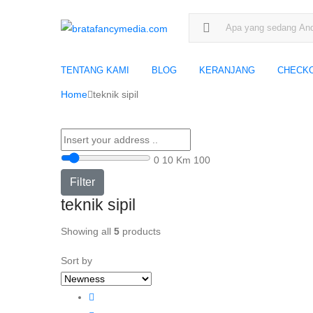
Search for:
TENTANG KAMI
BLOG
KERANJANG
CHECK
Home
teknik sipil
0
10 Km
100
Filter
teknik sipil
Showing all
5
products
Sort by