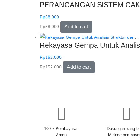
PERANCANGAN SISTEM CAK
Rp
58.000
Rp
58.000
Add to cart
Rekayasa Gempa Untuk Analis
Rp
152.000
Rp
152.000
Add to cart
100% Pembayaran
Dukungan yang be
Aman
Metode pembaya