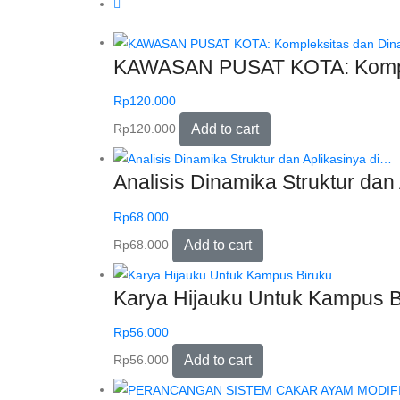
KAWASAN PUSAT KOTA: Kompl
Rp
120.000
Rp
120.000
Add to cart
Analisis Dinamika Struktur dan
Rp
68.000
Rp
68.000
Add to cart
Karya Hijauku Untuk Kampus B
Rp
56.000
Rp
56.000
Add to cart