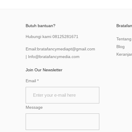
Butuh bantuan?
Bratafa
Hubungi kami
08125281671
Tentang
Blog
Email:
bratafancymediapt@gmail.com
Keranja
|
Info@bratafancymedia
.com
Join Our Newsletter
Email
*
Message