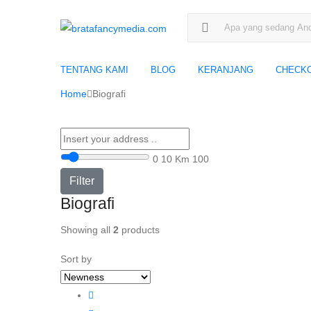
Search for:
TENTANG KAMI
BLOG
KERANJANG
CHECK
Home
Biografi
0
10 Km
100
Filter
Biografi
Showing all
2
products
Sort by