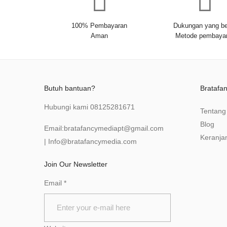
100% Pembayaran
Dukungan yang be
Aman
Metode pembaya
Butuh bantuan?
Bratafa
Hubungi kami
08125281671
Tentang
Blog
Email:
bratafancymediapt@gmail.com
Keranja
|
Info@bratafancymedia
.com
Join Our Newsletter
Email
*