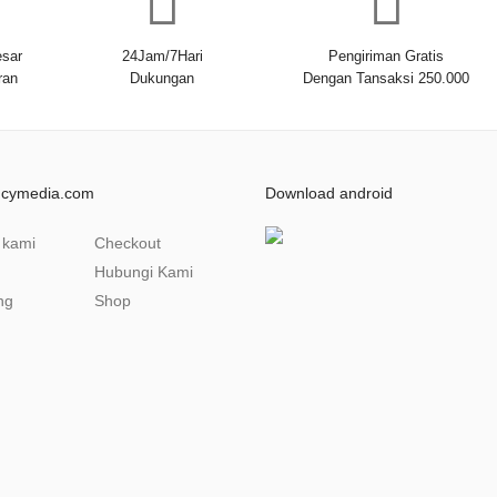
sar
24Jam/7Hari
Pengiriman Gratis
ran
Dukungan
Dengan Tansaksi 250.000
ncymedia.com
Download android
 kami
Checkout
Hubungi Kami
ng
Shop