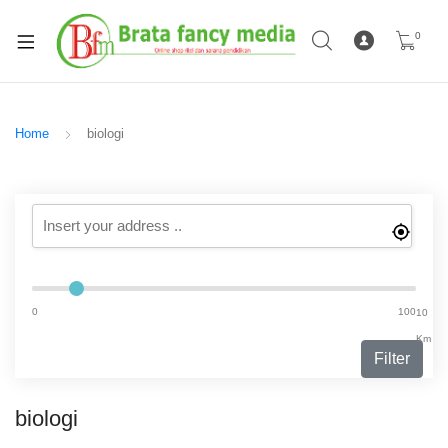
0
Home
biologi
0
100
10
Km
Filter
biologi