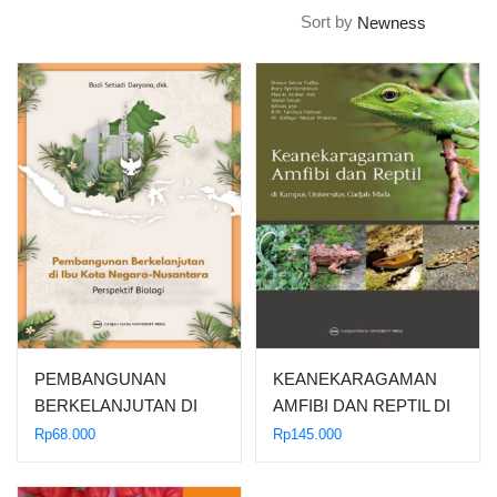
Sort by
PEMBANGUNAN
KEANEKARAGAMAN
BERKELANJUTAN DI
AMFIBI DAN REPTIL DI
IBU KOTA NEGARA…
KAMPUS…
Rp
68.000
Rp
145.000