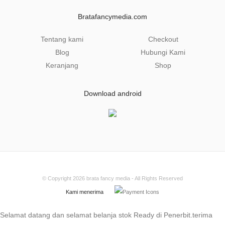
i
l
Bratafancymedia.com
*
Tentang kami
Checkout
Blog
Hubungi Kami
Keranjang
Shop
Download android
© Copyright 2026
brata fancy media
- All Rights Reserved
Kami menerima
Selamat datang dan selamat belanja stok Ready di Penerbit.terima