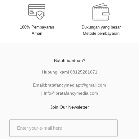
100% Pembayaran
Dukungan yang besar
Aman
Metode pembayaran
Butuh bantuan?
Hubungi kami
08125281671
Email:
bratafancymediapt@gmail.com
|
Info@bratafancymedia
.com
Join Our Newsletter
E
m
a