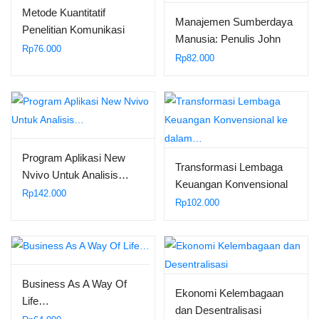
Metode Kuantitatif
Manajemen Sumberdaya
Penelitian Komunikasi
Manusia: Penulis John
Rp
76.000
Suprihanto…
Rp
82.000
Program Aplikasi New
Transformasi Lembaga
Nvivo Untuk Analisis…
Keuangan Konvensional
Rp
142.000
ke dalam…
Rp
102.000
Business As A Way Of
Ekonomi Kelembagaan
Life…
dan Desentralisasi