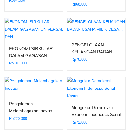
Rp
64.000
Rp
68.000
PENGELOLAAN
EKONOMI SIRKULAR
KEUANGAN BADAN
DALAM GAGASAN
USAHA MILIK DESA…
Rp
78.000
UNIVERSAL DAN…
Rp
116.000
Pengalaman
Mengukur Demokrasi
Melembagakan Inovasi
Ekonomi Indonesia: Serial
Rp
220.000
Kasus…
Rp
72.000