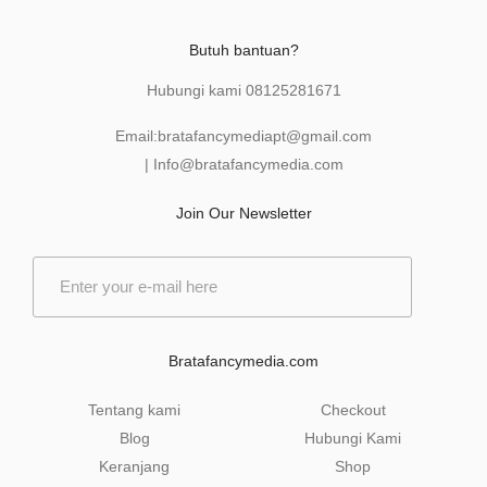
Butuh bantuan?
Hubungi kami
08125281671
Email:
bratafancymediapt@gmail.com
|
Info@bratafancymedia
.com
Join Our Newsletter
E
m
a
i
l
Bratafancymedia.com
*
Tentang kami
Checkout
Blog
Hubungi Kami
Keranjang
Shop