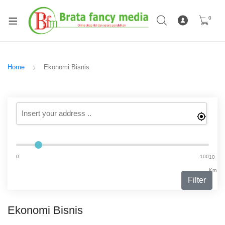
0
Home
Ekonomi Bisnis
0
100
10
Km
Filter
Ekonomi Bisnis