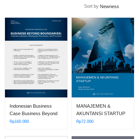
Sort by
Indonesian Business
MANAJEMEN &
Case Business Beyond
AKUNTANSI STARTUP
Boundaries:…
Rp
160.000
Rp
72.000