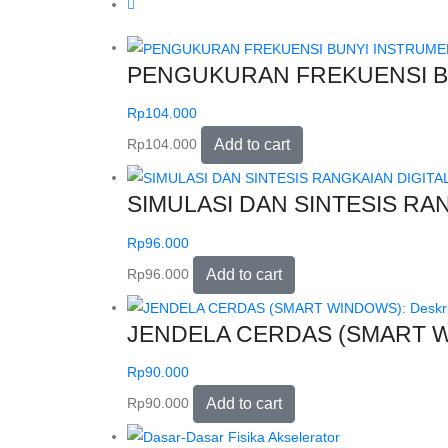
PENGUKURAN FREKUENSI B
Rp
104.000
Rp
104.000
Add to cart
SIMULASI DAN SINTESIS R
Rp
96.000
Rp
96.000
Add to cart
JENDELA CERDAS (SMART WIN
Rp
90.000
Rp
90.000
Add to cart