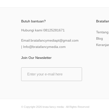
Butuh bantuan?
Bratafa
Hubungi kami
08125281671
Tentang
Blog
Email:
bratafancymediapt@gmail.com
Keranja
|
Info@bratafancymedia
.com
Join Our Newsletter
E
m
a
i
l
*
© Copyright 2026
brata fancy media
- All Rights Reserved