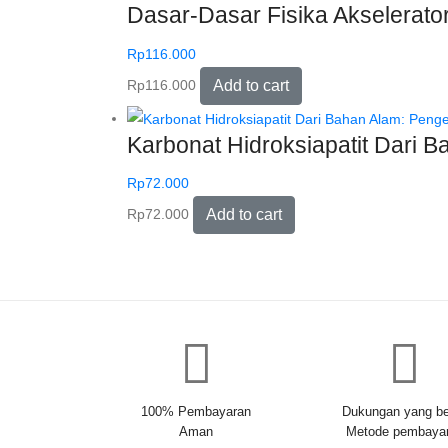
Dasar-Dasar Fisika Akselerato
Rp
116.000
Rp
116.000
Add to cart
Karbonat Hidroksiapatit Dari 
Rp
72.000
Rp
72.000
Add to cart
100% Pembayaran
Dukungan yang be
Aman
Metode pembaya