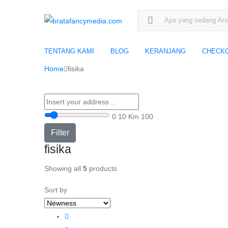
Search for:
TENTANG KAMI
BLOG
KERANJANG
CHECK
Home
fisika
0
10 Km
100
Filter
fisika
Showing all
5
products
Sort by