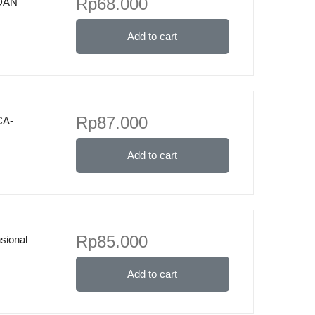
Rp
68.000
DAN
Add to cart
Rp
87.000
CA-
Add to cart
Rp
85.000
sional
Add to cart