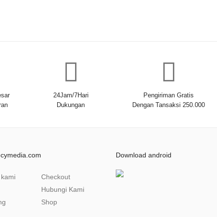
sar
24Jam/7Hari
Pengiriman Gratis
ran
Dukungan
Dengan Tansaksi 250.000
ncymedia.com
Download android
 kami
Checkout
Hubungi Kami
ng
Shop