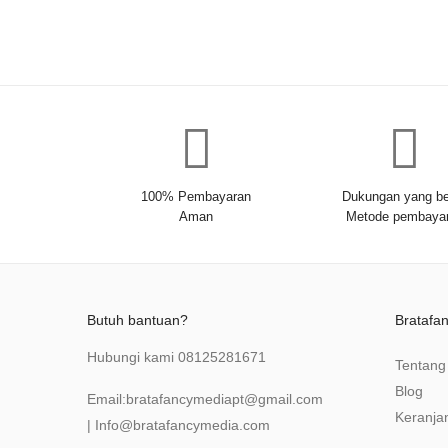
100% Pembayaran
Dukungan yang be
Aman
Metode pembaya
Butuh bantuan?
Bratafa
Hubungi kami
08125281671
Tentang
Blog
Email:
bratafancymediapt@gmail.com
Keranja
|
Info@bratafancymedia
.com