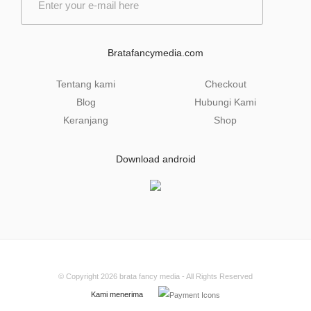
m
a
i
l
Bratafancymedia.com
*
Tentang kami
Checkout
Blog
Hubungi Kami
Keranjang
Shop
Download android
© Copyright 2026
brata fancy media
- All Rights Reserved
Kami menerima