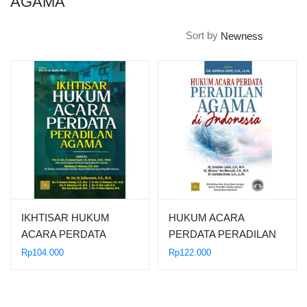
AGAMA
Sort by
IKHTISAR HUKUM
HUKUM ACARA
ACARA PERDATA
PERDATA PERADILAN
PERADILAN AGAMA
AGAMA DI INDONESIA
Rp
104.000
Rp
122.000