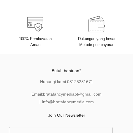
100% Pembayaran
Dukungan yang besar
Aman
Metode pembayaran
Butuh bantuan?
Hubungi kami
08125281671
Email:
bratafancymediapt@gmail.com
|
Info@bratafancymedia
.com
Join Our Newsletter
E