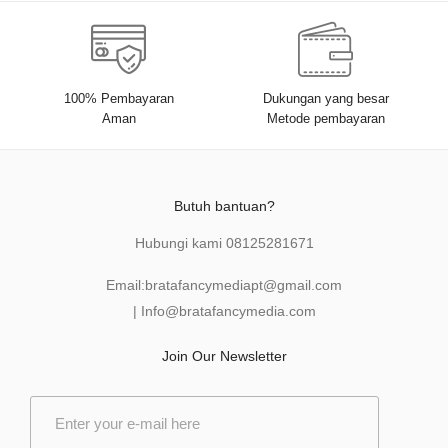
100% Pembayaran
Dukungan yang besar
Aman
Metode pembayaran
Butuh bantuan?
Hubungi kami
08125281671
Email:
bratafancymediapt@gmail.com
|
Info@bratafancymedia
.com
Join Our Newsletter
E
m
a