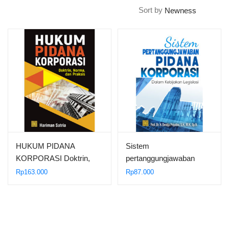
Sort by
HUKUM PIDANA
Sistem
KORPORASI Doktrin,
pertanggungjawaban
Norma, dan Praksis.
pidana korporasi dalam
Rp
163.000
Rp
87.000
kebijakan legislasi