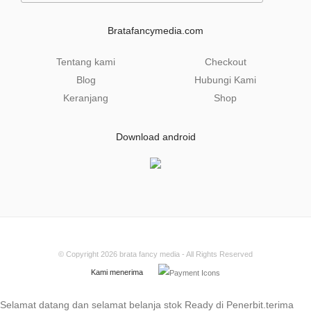
i
l
Bratafancymedia.com
*
Tentang kami
Checkout
Blog
Hubungi Kami
Keranjang
Shop
Download android
© Copyright 2026
brata fancy media
- All Rights Reserved
Kami menerima
Selamat datang dan selamat belanja stok Ready di Penerbit.terima