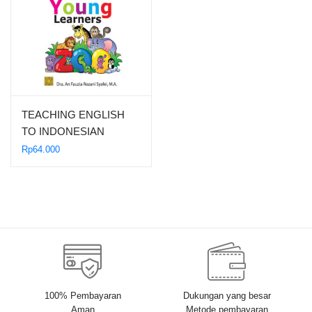
TEACHING ENGLISH
TO INDONESIAN
YOUNG LEARNERS
Rp
64.000
100% Pembayaran
Dukungan yang besar
Aman
Metode pembayaran