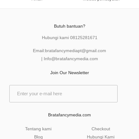
Butuh bantuan?
Hubungi kami
08125281671
Email:
bratafancymediapt@gmail.com
|
Info@bratafancymedia
.com
Join Our Newsletter
E
m
a
i
l
Bratafancymedia.com
*
Tentang kami
Checkout
Blog
Hubungi Kami