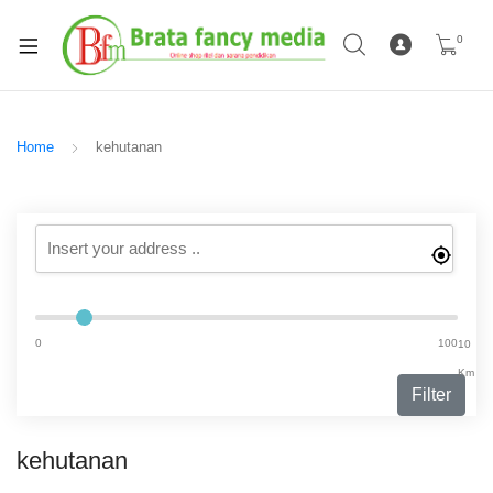
0
Home
kehutanan
0
100
10
Km
Filter
kehutanan