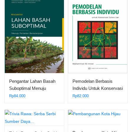
Pengantar Lahan Basah
Pemodelan Berbasis
Suboptimal Menuju
Individu Untuk Konservasi
Pertanian…
Satwa…
Rp
84.000
Rp
82.000