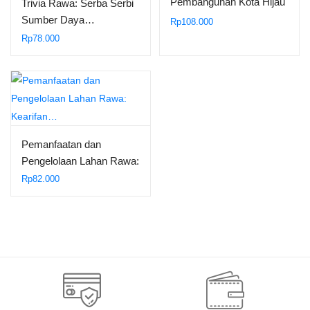
Pembangunan Kota Hijau
Trivia Rawa: Serba Serbi
Sumber Daya…
Rp
108.000
Rp
78.000
Pemanfaatan dan
Pengelolaan Lahan Rawa:
Kearifan…
Rp
82.000