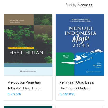
Sort by
Metodologi Penelitian
Pemikiran Guru Besar
Teknologi Hasil Hutan
Universitas Gadjah
Edisi…
Mada…
Rp
80.000
Rp
168.000