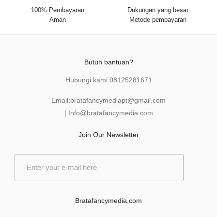
100% Pembayaran
Dukungan yang besar
Aman
Metode pembayaran
Butuh bantuan?
Hubungi kami
08125281671
Email:
bratafancymediapt@gmail.com
|
Info@bratafancymedia
.com
Join Our Newsletter
E
m
a
i
l
Bratafancymedia.com
*