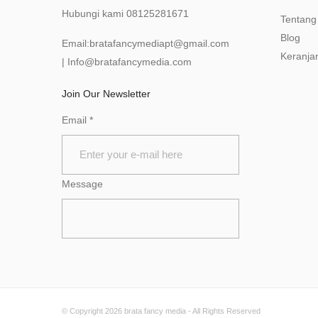
Hubungi kami
08125281671
Tentang
Blog
Email:
bratafancymediapt@gmail.com
Keranja
|
Info@bratafancymedia
.com
Join Our Newsletter
Email
*
Message
© Copyright 2026
brata fancy media
- All Rights Reserved