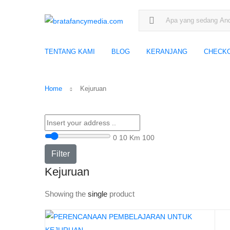
Search for:
TENTANG KAMI
BLOG
KERANJANG
CHECK
Home
Kejuruan
0
10 Km
100
Filter
Kejuruan
Showing the
single
product