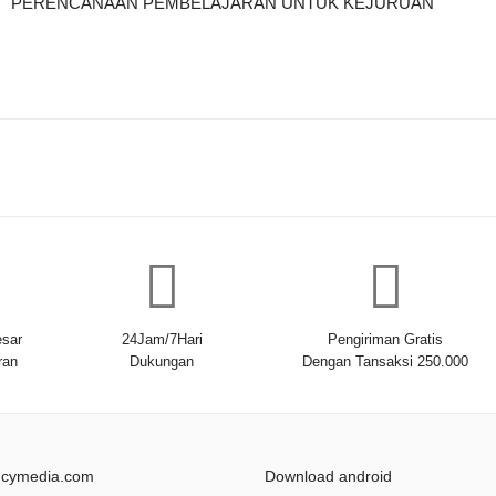
PERENCANAAN PEMBELAJARAN UNTUK KEJURUAN
sar
24Jam/7Hari
Pengiriman Gratis
ran
Dukungan
Dengan Tansaksi 250.000
ncymedia.com
Download android