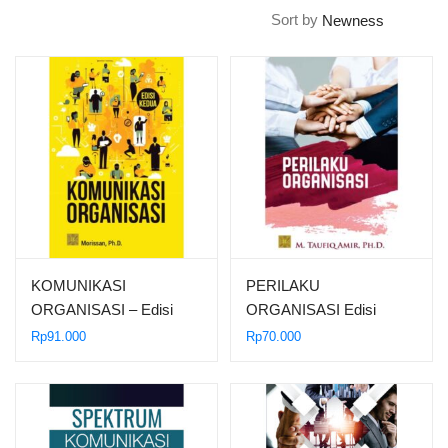
Sort by
KOMUNIKASI
PERILAKU
ORGANISASI – Edisi
ORGANISASI Edisi
Kedua
Pertama
Rp
91.000
Rp
70.000