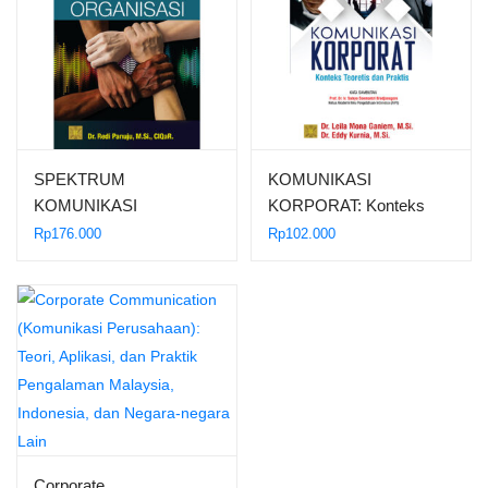
SPEKTRUM
KOMUNIKASI
KOMUNIKASI
KORPORAT: Konteks
ORGANISASI
Teoretis dan Praktis
Rp
176.000
Rp
102.000
Corporate