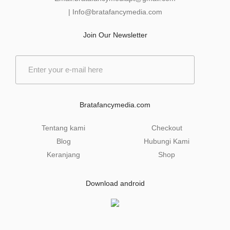
|
Info@bratafancymedia
.com
Join Our Newsletter
E
m
a
i
l
Bratafancymedia.com
*
Tentang kami
Checkout
Blog
Hubungi Kami
Keranjang
Shop
Download android