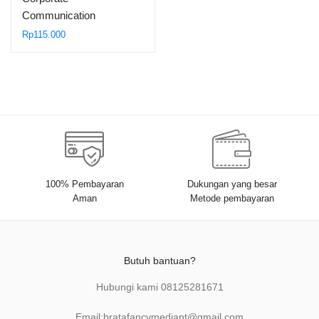
Communication
(Komunikasi
Rp
115.000
Perusahaan): Teori,
Aplikasi, dan Praktik
Pengalaman Malaysia,
Indonesia, dan Negara-
negara Lain
100% Pembayaran
Dukungan yang besar
Aman
Metode pembayaran
Butuh bantuan?
Hubungi kami
08125281671
Email:
bratafancymediapt@gmail.com