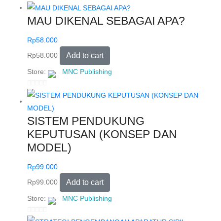
0
o
MAU DIKENAL SEBAGAI APA?
u
t
Rp
58.000
o
Rp
58.000
Add to cart
f
5
Store:
MNC Publishing
0
o
u
SISTEM PENDUKUNG
t
KEPUTUSAN (KONSEP DAN
o
MODEL)
f
5
Rp
99.000
Rp
99.000
Add to cart
Store:
MNC Publishing
0