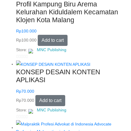
u
Profil Kampung Biru Arema
t
Kelurahan Kiduldalem Kecamatan
o
Klojen Kota Malang
f
5
Rp
100.000
Rp
100.000
Add to cart
Store:
MNC Publishing
0
o
KONSEP DESAIN KONTEN
u
APLIKASI
t
o
Rp
70.000
f
Rp
70.000
Add to cart
5
Store:
MNC Publishing
0
o