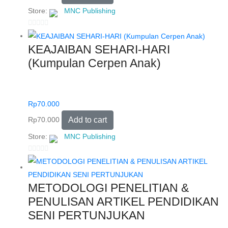
Store:
MNC Publishing
0
o
KEAJAIBAN SEHARI-HARI
u
(Kumpulan Cerpen Anak)
t
o
f
5
Rp
70.000
Rp
70.000
Add to cart
Store:
MNC Publishing
0
o
u
METODOLOGI PENELITIAN &
t
PENULISAN ARTIKEL PENDIDIKAN
o
SENI PERTUNJUKAN
f
5