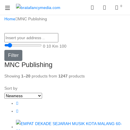
0
Home
MNC Publishing
0
10 Km
100
Filter
MNC Publishing
Showing
1–20
products from
1247
products
Sort by