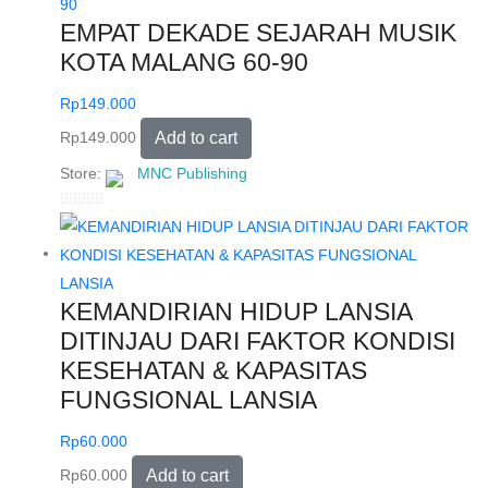
EMPAT DEKADE SEJARAH MUSIK
KOTA MALANG 60-90
Rp
149.000
Rp
149.000
Add to cart
Store:
MNC Publishing
0
o
u
t
KEMANDIRIAN HIDUP LANSIA
o
DITINJAU DARI FAKTOR KONDISI
f
KESEHATAN & KAPASITAS
5
FUNGSIONAL LANSIA
Rp
60.000
Rp
60.000
Add to cart