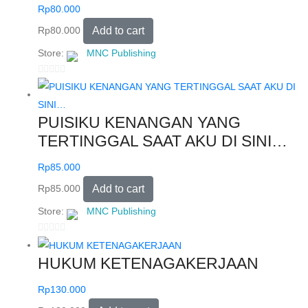
Rp
80.000
Rp
80.000
Add to cart
Store:
MNC Publishing
0
o
u
PUISIKU KENANGAN YANG
t
TERTINGGAL SAAT AKU DI SINI…
o
f
Rp
85.000
5
Rp
85.000
Add to cart
Store:
MNC Publishing
0
o
HUKUM KETENAGAKERJAAN
u
t
Rp
130.000
o