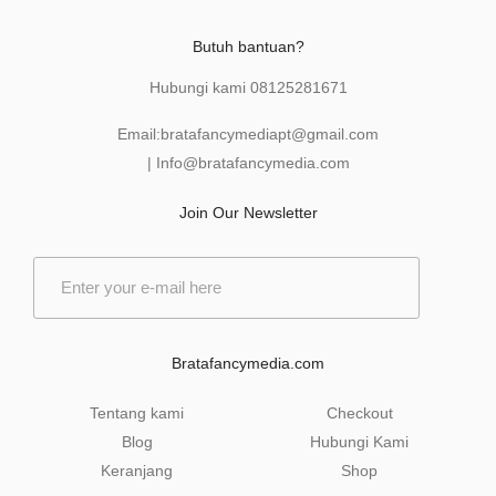
Butuh bantuan?
Hubungi kami
08125281671
Email:
bratafancymediapt@gmail.com
|
Info@bratafancymedia
.com
Join Our Newsletter
E
m
a
i
l
Bratafancymedia.com
*
Tentang kami
Checkout
Blog
Hubungi Kami
Keranjang
Shop