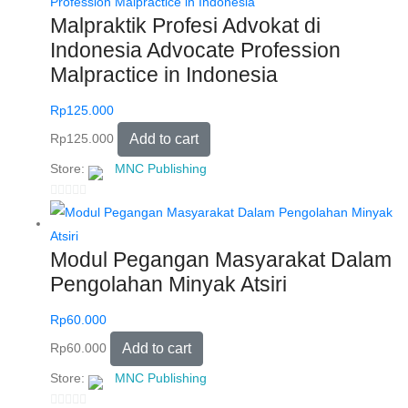
u
Malpraktik Profesi Advokat di
t
Indonesia Advocate Profession
o
Malpractice in Indonesia
f
5
Rp
125.000
Rp
125.000
Add to cart
Store:
MNC Publishing
0
o
u
Modul Pegangan Masyarakat Dalam
t
Pengolahan Minyak Atsiri
o
f
Rp
60.000
5
Rp
60.000
Add to cart
Store:
MNC Publishing