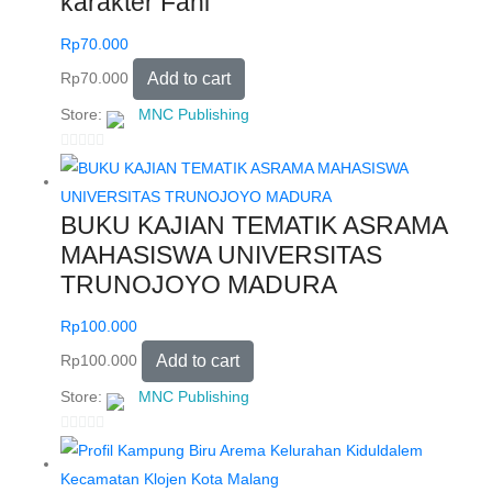
karakter Fani
t
o
Rp
70.000
f
Rp
70.000
Add to cart
5
Store:
MNC Publishing
0
o
u
BUKU KAJIAN TEMATIK ASRAMA
t
MAHASISWA UNIVERSITAS
o
TRUNOJOYO MADURA
f
5
Rp
100.000
Rp
100.000
Add to cart
Store:
MNC Publishing
0
o