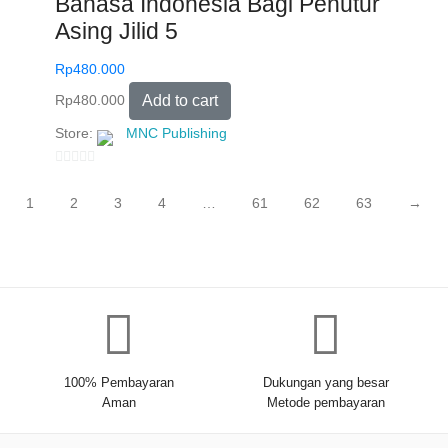
Bahasa Indonesia Bagi Penutur
o
Asing Jilid 5
f
5
Rp
480.000
Rp
480.000
Add to cart
Store:
MNC Publishing
0
o
1
2
3
4
…
61
62
63
→
u
t
o
f
5
100% Pembayaran
Dukungan yang besar
Aman
Metode pembayaran