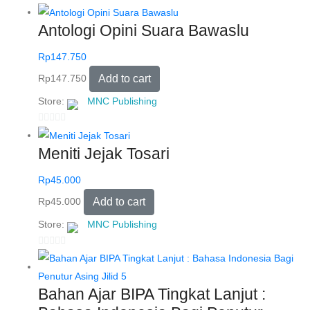
0
o
Antologi Opini Suara Bawaslu
u
t
Rp
147.750
o
Rp
147.750
Add to cart
f
5
Store:
MNC Publishing
0
o
Meniti Jejak Tosari
u
t
Rp
45.000
o
Rp
45.000
Add to cart
f
5
Store:
MNC Publishing
0
o
u
Bahan Ajar BIPA Tingkat Lanjut :
t