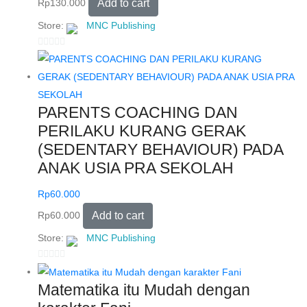
Rp
130.000
Add to cart
f
5
Store:
MNC Publishing
0
o
u
t
PARENTS COACHING DAN
o
PERILAKU KURANG GERAK
f
(SEDENTARY BEHAVIOUR) PADA
5
ANAK USIA PRA SEKOLAH
Rp
60.000
Rp
60.000
Add to cart
Store:
MNC Publishing
0
o
Matematika itu Mudah dengan
u