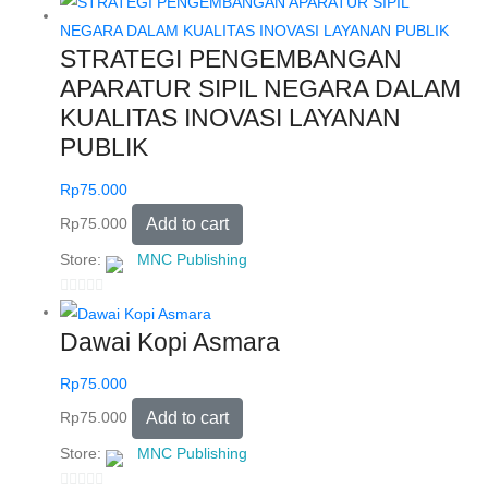
o
u
STRATEGI PENGEMBANGAN
t
APARATUR SIPIL NEGARA DALAM
o
KUALITAS INOVASI LAYANAN
f
PUBLIK
5
Rp
75.000
Rp
75.000
Add to cart
Store:
MNC Publishing
0
o
Dawai Kopi Asmara
u
t
Rp
75.000
o
Rp
75.000
Add to cart
f
5
Store:
MNC Publishing