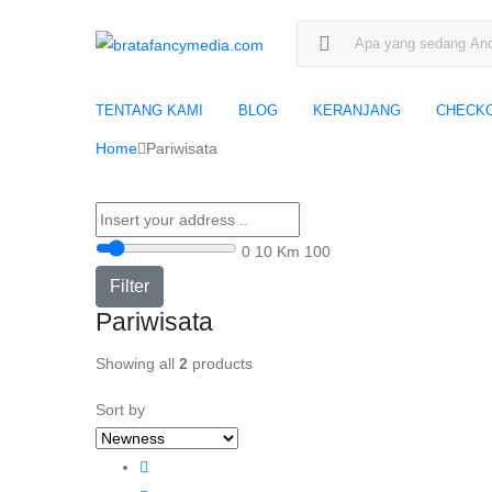
Search for:
TENTANG KAMI
BLOG
KERANJANG
CHECK
Home
Pariwisata
0
10 Km
100
Filter
Pariwisata
Showing all
2
products
Sort by