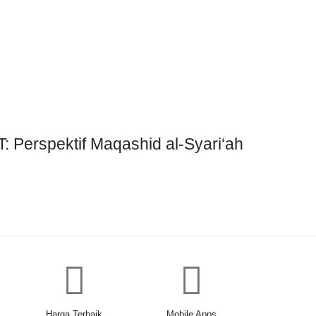
rspektif Maqashid al-Syari‘ah
Harga Terbaik
Mobile Apps