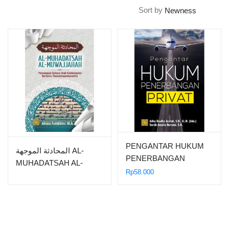
Sort by
PENGANTAR HUKUM
المحادثة الموجهة AL-
PENERBANGAN
MUHADATSAH AL-
PRIVAT
Rp
58.000
MUWAJJAHAH:
Percakapan Bahasa Arab
Kontemporer Berbasis
Theoantropoekosentris