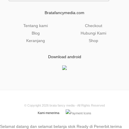
i
l
Bratafancymedia.com
*
Tentang kami
Checkout
Blog
Hubungi Kami
Keranjang
Shop
Download android
© Copyright 2026
brata fancy media
- All Rights Reserved
Kami menerima
Selamat datang dan selamat belanja stok Ready di Penerbit.terima