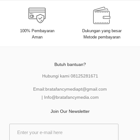
100% Pembayaran
Dukungan yang besar
Aman
Metode pembayaran
Butuh bantuan?
Hubungi kami
08125281671
Email:
bratafancymediapt@gmail.com
|
Info@bratafancymedia
.com
Join Our Newsletter
E
m
a