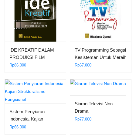
IDE KREATIF DALAM
TV Programming Sebagai
PRODUKSI FILM
Kesisteman Untuk Meraih
Jumlah Audiens Secara
Rp
86.000
Rp
67.000
Optimal
Siaran Televisi Non
Drama
Sistem Penyiaran
Indonesia. Kajian
Rp
77.000
Strukturalisme Fungsional
Rp
66.000