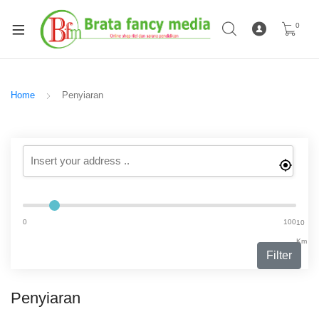
0
Home
Penyiaran
0
100
10
Km
Filter
Penyiaran