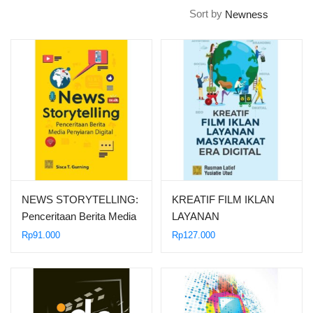
Sort by
NEWS STORYTELLING:
KREATIF FILM IKLAN
Penceritaan Berita Media
LAYANAN
Penyiaran Digital
MASYARAKAT ERA
Rp
91.000
Rp
127.000
DIGITAL