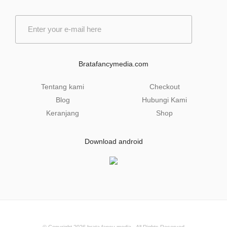
E
m
a
i
l
Bratafancymedia.com
*
Tentang kami
Checkout
Blog
Hubungi Kami
Keranjang
Shop
Download android
© Copyright 2026
brata fancy media
- All Rights Reserved