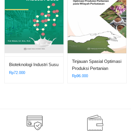
Tinjauan Spasial Optimasi
Bioteknologi Industri Susu
Produksi Pertanian
Rp
72.000
pada…
Rp
96.000