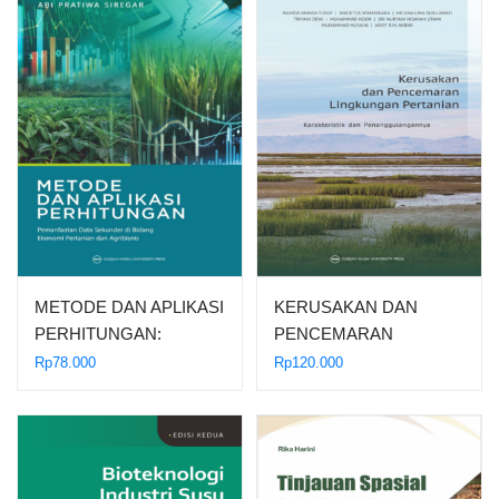
METODE DAN APLIKASI
KERUSAKAN DAN
PERHITUNGAN:
PENCEMARAN
Pemanfaatan Data…
LINGKUNGAN
Rp
78.000
Rp
120.000
PERTANIAN:
Karakteristik…