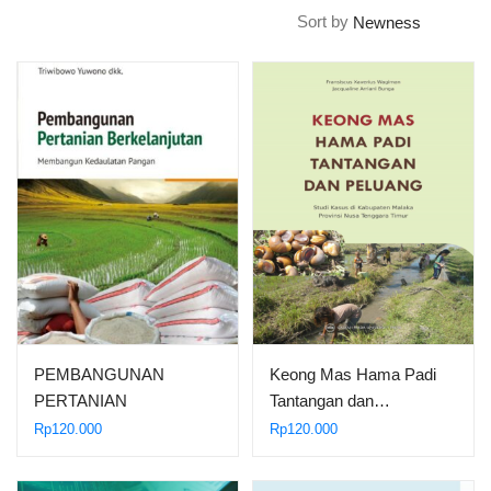
Sort by
PEMBANGUNAN
Keong Mas Hama Padi
PERTANIAN
Tantangan dan…
BERKELANJUTAN:
Rp
120.000
Rp
120.000
Membangun…