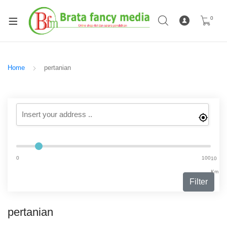
0
Home
pertanian
0
100
10
Km
Filter
pertanian