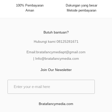
100% Pembayaran
Dukungan yang besar
Aman
Metode pembayaran
Butuh bantuan?
Hubungi kami
08125281671
Email:
bratafancymediapt@gmail.com
|
Info@bratafancymedia
.com
Join Our Newsletter
E
m
a
i
l
Bratafancymedia.com
*