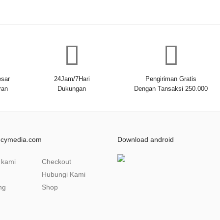
sar
24Jam/7Hari
Pengiriman Gratis
ran
Dukungan
Dengan Tansaksi 250.000
ncymedia.com
Download android
 kami
Checkout
Hubungi Kami
ng
Shop