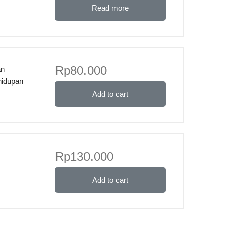
Read more
Rp
80.000
an
hidupan
Add to cart
Rp
130.000
Add to cart