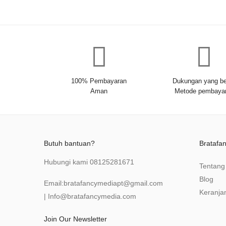
100% Pembayaran
Dukungan yang be
Aman
Metode pembaya
Butuh bantuan?
Bratafa
Hubungi kami
08125281671
Tentang
Blog
Email:
bratafancymediapt@gmail.com
Keranja
|
Info@bratafancymedia
.com
Join Our Newsletter