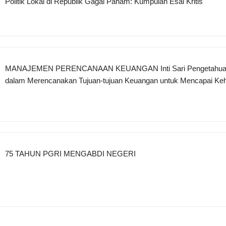
Politik Lokal di Republik Gagal Paham: Kumpulan Esai Kritis
MANAJEMEN PERENCANAAN KEUANGAN Inti Sari Pengetahu
dalam Merencanakan Tujuan-tujuan Keuangan untuk Mencapai Ke
yang Sejahtera
75 TAHUN PGRI MENGABDI NEGERI