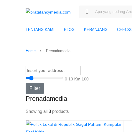
Search for:
TENTANG KAMI
BLOG
KERANJANG
CHECK
Home
Prenadamedia
0
10 Km
100
Filter
Prenadamedia
Showing all
3
products