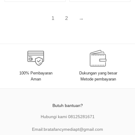
1
2
→
100% Pembayaran
Dukungan yang besar
Aman
Metode pembayaran
Butuh bantuan?
Hubungi kami
08125281671
Email:
bratafancymediapt@gmail.com