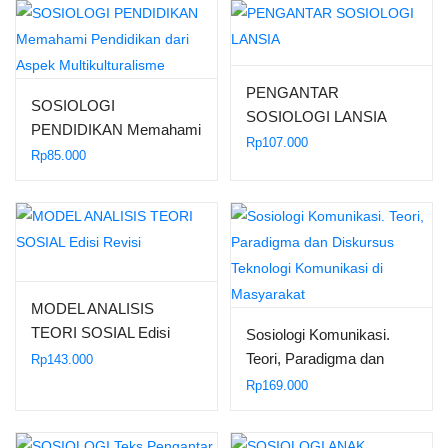
PENGANTAR
SOSIOLOGI
SOSIOLOGI LANSIA
PENDIDIKAN Memahami
Rp
107.000
Pendidikan dari Aspek
Rp
85.000
Multikulturalisme
MODEL ANALISIS
TEORI SOSIAL Edisi
Sosiologi Komunikasi.
Revisi
Teori, Paradigma dan
Rp
143.000
Diskursus Teknologi
Rp
169.000
Komunikasi di
Masyarakat