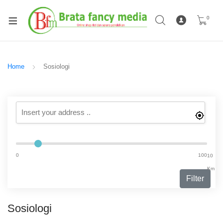
0
Home
Sosiologi
0
100
10
Km
Filter
Sosiologi