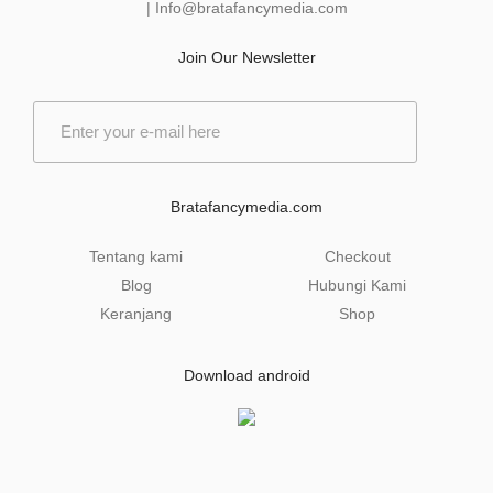
|
Info@bratafancymedia
.com
Join Our Newsletter
E
m
a
i
l
Bratafancymedia.com
*
Tentang kami
Checkout
Blog
Hubungi Kami
Keranjang
Shop
Download android