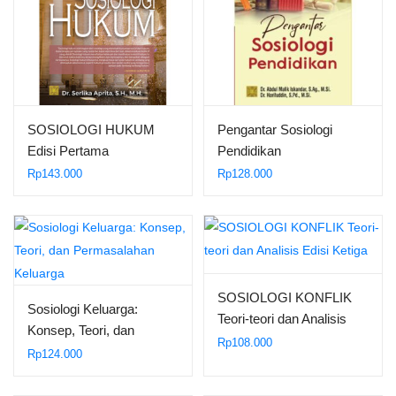
SOSIOLOGI HUKUM
Pengantar Sosiologi
Edisi Pertama
Pendidikan
Rp
143.000
Rp
128.000
SOSIOLOGI KONFLIK
Sosiologi Keluarga:
Teori-teori dan Analisis
Konsep, Teori, dan
Edisi Ketiga
Rp
108.000
Permasalahan Keluarga
Rp
124.000