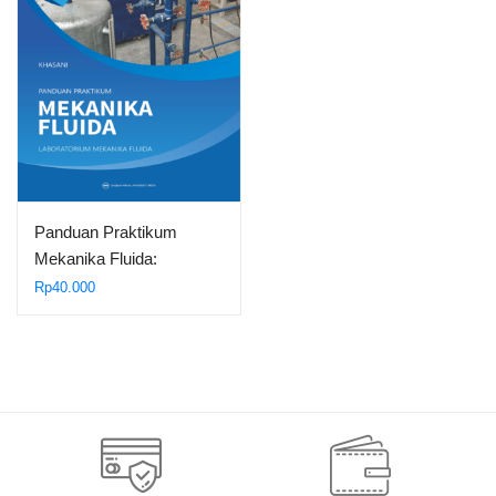
Panduan Praktikum
Mekanika Fluida:
Laboratorium Mekanika…
Rp
40.000