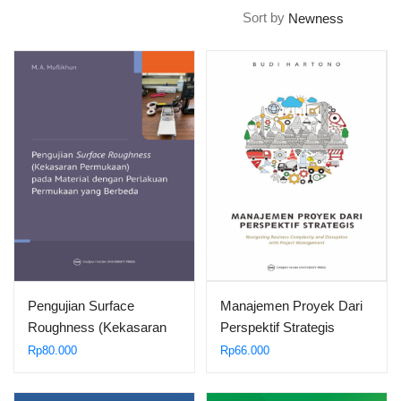
Sort by
Pengujian Surface
Manajemen Proyek Dari
Roughness (Kekasaran
Perspektif Strategis
Permukaan) pada…
Rp
80.000
Rp
66.000