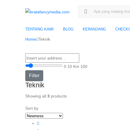
Search for:
TENTANG KAMI
BLOG
KERANJANG
CHECK
Home
Teknik
0
10 Km
100
Filter
Teknik
Showing all
3
products
Sort by