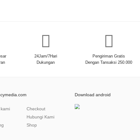
sar
24Jam/7Hari
Pengiriman Gratis
ran
Dukungan
Dengan Tansaksi 250.000
ncymedia.com
Download android
 kami
Checkout
Hubungi Kami
ng
Shop