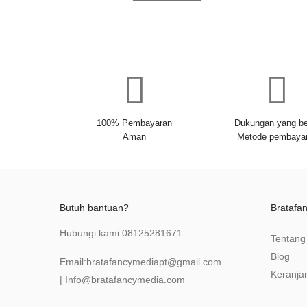
100% Pembayaran
Dukungan yang be
Aman
Metode pembaya
Butuh bantuan?
Bratafa
Hubungi kami
08125281671
Tentang
Blog
Email:
bratafancymediapt@gmail.com
Keranja
|
Info@bratafancymedia
.com