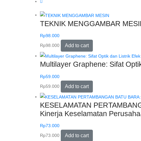
TEKNIK MENGGAMBAR MESI
Rp
98.000
Rp
98.000
Add to cart
Multilayer Graphene: Sifat Opt
Rp
59.000
Rp
59.000
Add to cart
KESELAMATAN PERTAMBANGAN 
Kinerja Keselamatan Perusah
Rp
73.000
Rp
73.000
Add to cart