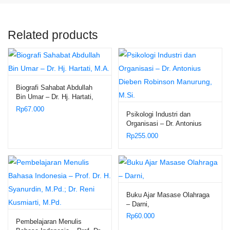
Related products
Biografi Sahabat Abdullah
Bin Umar – Dr. Hj. Hartati,
M.A.
Rp
67.000
Psikologi Industri dan
Organisasi – Dr. Antonius
Dieben Robinson Manurung,
Rp
255.000
M.Si.
Buku Ajar Masase Olahraga
– Darni,
Rp
60.000
Pembelajaran Menulis