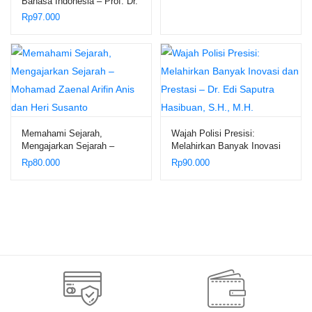
Bahasa Indonesia – Prof. Dr.
H. Syanurdin, M.Pd.; Dr.
Rp
97.000
Reni Kusmiarti, M.Pd.
Memahami Sejarah,
Wajah Polisi Presisi:
Mengajarkan Sejarah –
Melahirkan Banyak Inovasi
Mohamad Zaenal Arifin Anis
dan Prestasi – Dr. Edi
Rp
80.000
Rp
90.000
dan Heri Susanto
Saputra Hasibuan, S.H.,
M.H.