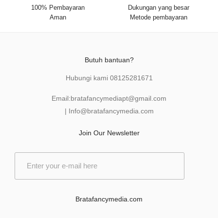
100% Pembayaran
Dukungan yang besar
Aman
Metode pembayaran
Butuh bantuan?
Hubungi kami
08125281671
Email:
bratafancymediapt@gmail.com
|
Info@bratafancymedia
.com
Join Our Newsletter
E
m
a
i
l
Bratafancymedia.com
*