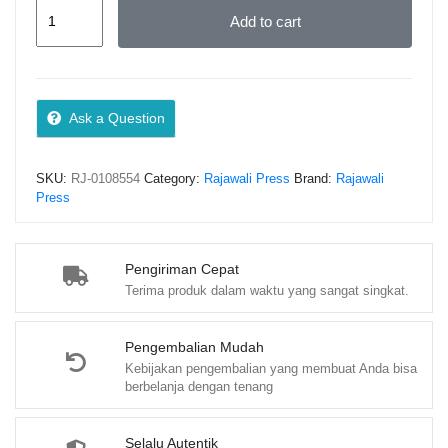
ANGGARAN
Add to cart
PERUSAHAAN
-
ANGGARAN
PERUSAHAAN
Ask a Question
-
Rusdi
SKU:
RJ-0108554
Category:
Rajawali Press
Brand:
Rajawali
Raprayogha
Press
quantity
Pengiriman Cepat
Terima produk dalam waktu yang sangat singkat.
Pengembalian Mudah
Kebijakan pengembalian yang membuat Anda bisa
berbelanja dengan tenang
Selalu Autentik