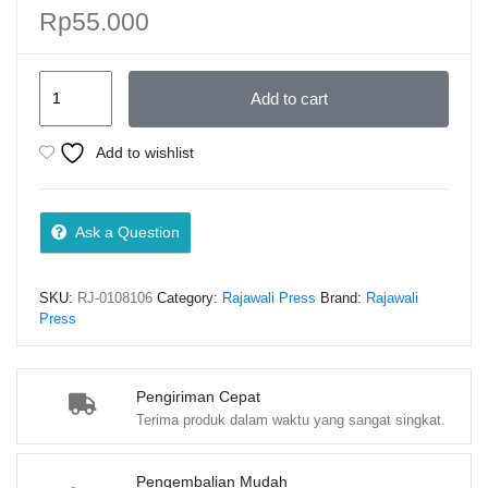
Rp
55.000
Aplikasi
Add to cart
Kimia
Analisis
Add to wishlist
untuk
Farmasi
–
Ask a Question
Amalia
Khairunisa,
SKU:
RJ-0108106
Category:
Rajawali Press
Brand:
Rajawali
M
Press
quantity
Pengiriman Cepat
Terima produk dalam waktu yang sangat singkat.
Pengembalian Mudah