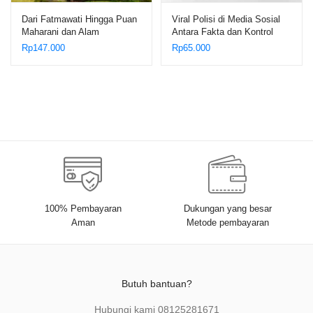
Dari Fatmawati Hingga Puan
Viral Polisi di Media Sosial
Maharani dan Alam
Antara Fakta dan Kontrol
Minangkabau – Dr. Siti
Sosial – Edi Saputra
Rp
147.000
Rp
65.000
Fatimah M.Pd., M.Hum.
Hasibuan
100% Pembayaran
Dukungan yang besar
Aman
Metode pembayaran
Butuh bantuan?
Hubungi kami
08125281671