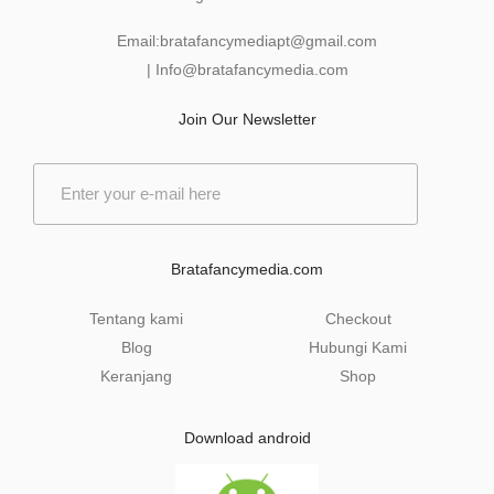
Email:
bratafancymediapt@gmail.com
|
Info@bratafancymedia
.com
Join Our Newsletter
E
m
a
i
l
Bratafancymedia.com
*
Tentang kami
Checkout
Blog
Hubungi Kami
Keranjang
Shop
Download android