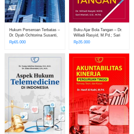
Hukum Perseroan Terbatas –
Buku Ajar Bola Tangan – Dr.
Dr. Dyah Ochtorina Susanti,
Willadi Rasyid, M.Pd.; Sari
S.H.,
Mariati, S.Si., M.Pd.
Rp
65.000
Rp
35.000