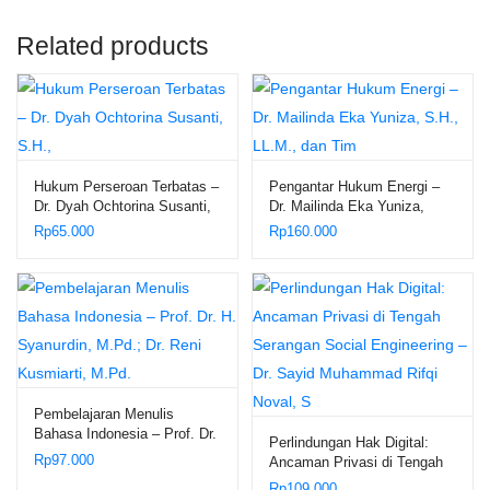
Related products
Hukum Perseroan Terbatas –
Pengantar Hukum Energi –
Dr. Dyah Ochtorina Susanti,
Dr. Mailinda Eka Yuniza,
S.H.,
S.H., LL.M., dan Tim
Rp
65.000
Rp
160.000
Pembelajaran Menulis
Bahasa Indonesia – Prof. Dr.
Perlindungan Hak Digital:
H. Syanurdin, M.Pd.; Dr.
Rp
97.000
Ancaman Privasi di Tengah
Reni Kusmiarti, M.Pd.
Serangan Social Engineering
Rp
109.000