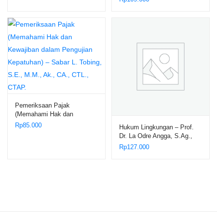
– Dr. Sayid Muhammad Rifqi
Noval, S
Pemeriksaan Pajak
(Memahami Hak dan
Kewajiban dalam Pengujian
Rp
85.000
Hukum Lingkungan – Prof.
Kepatuhan) – Sabar L.
Dr. La Odre Angga, S.Ag.,
Tobing, S.E., M.M., Ak., CA.,
S.H., M.Hum.
Rp
127.000
CTL., CTAP.