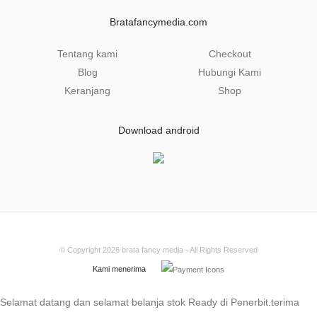
i
l
Bratafancymedia.com
*
Tentang kami
Checkout
Blog
Hubungi Kami
Keranjang
Shop
Download android
© Copyright 2026
brata fancy media
- All Rights Reserved
Kami menerima
Selamat datang dan selamat belanja stok Ready di Penerbit.terima