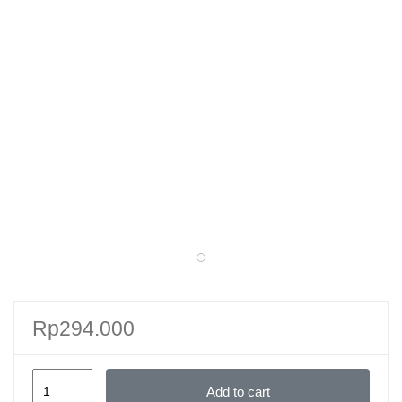
Rp
294.000
Asas-
Add to cart