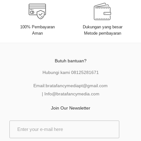
100% Pembayaran
Dukungan yang besar
Aman
Metode pembayaran
Butuh bantuan?
Hubungi kami
08125281671
Email:
bratafancymediapt@gmail.com
|
Info@bratafancymedia
.com
Join Our Newsletter
E
m
a