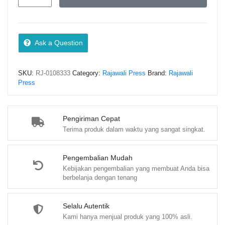
asas
Hukum
Pidana
–
Ask a Question
Topo
Santoso
SKU:
RJ-0108333
Category:
Rajawali Press
Brand:
Rajawali
quantity
Press
Pengiriman Cepat
Terima produk dalam waktu yang sangat singkat.
Pengembalian Mudah
Kebijakan pengembalian yang membuat Anda bisa
berbelanja dengan tenang
Selalu Autentik
Kami hanya menjual produk yang 100% asli.