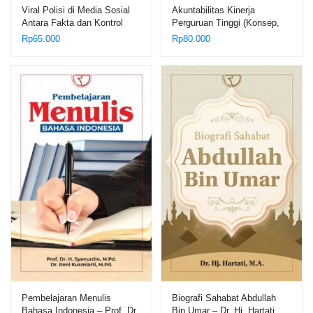
Viral Polisi di Media Sosial
Akuntabilitas Kinerja
Antara Fakta dan Kontrol
Perguruan Tinggi (Konsep,
Sosial – Edi Saputra
Teori, dan Kasus) – Dr. Hanif
Rp
65.000
Rp
80.000
Hasibuan
Al Kadri, M.Pd.
Pembelajaran Menulis
Biografi Sahabat Abdullah
Bahasa Indonesia – Prof. Dr.
Bin Umar – Dr. Hj. Hartati,