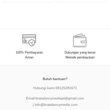
Harahap, S.Kom., M.Kom;
100% Pembayaran
Dukungan yang besar
Aman
Metode pembayaran
Butuh bantuan?
Hubungi kami
08125281671
Email:
bratafancymediapt@gmail.com
|
Info@bratafancymedia
.com