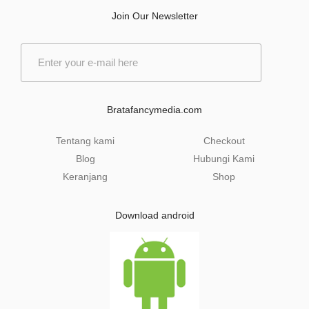
Join Our Newsletter
E
m
a
i
l
Bratafancymedia.com
*
Tentang kami
Checkout
Blog
Hubungi Kami
Keranjang
Shop
Download android