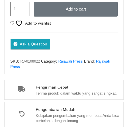
Buku
Add to cart
Ajar
Masase
Add to wishlist
Olahraga
–
Darni,
Ask a Question
quantity
SKU:
RJ-0108022
Category:
Rajawali Press
Brand:
Rajawali
Press
Pengiriman Cepat
Terima produk dalam waktu yang sangat singkat.
Pengembalian Mudah
Kebijakan pengembalian yang membuat Anda bisa
berbelanja dengan tenang