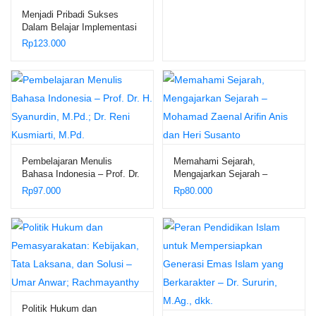
Menjadi Pribadi Sukses
Dalam Belajar Implementasi
Konsep Belajar Efektif
Rp
123.000
Menurut al-Zarnuji dalam
Lingkungan Pondok
Pesantren – Dr. H. Maslani,
M.Ag.
Pembelajaran Menulis
Memahami Sejarah,
Bahasa Indonesia – Prof. Dr.
Mengajarkan Sejarah –
H. Syanurdin, M.Pd.; Dr.
Mohamad Zaenal Arifin Anis
Rp
97.000
Rp
80.000
Reni Kusmiarti, M.Pd.
dan Heri Susanto
Politik Hukum dan