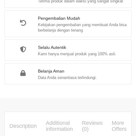
Terima produk dalam waktu yang sangat singkat.
M.Bus(Adv).,
Ph.D.
quantity
Pengembalian Mudah
Kebijakan pengembalian yang membuat Anda bisa
berbelanja dengan tenang
Selalu Autentik
Kami hanya menjual produk yang 100% asli.
Belanja Aman
Data Anda senantiasa terlindungi.
Additional
Reviews
More
Description
information
(0)
Offers