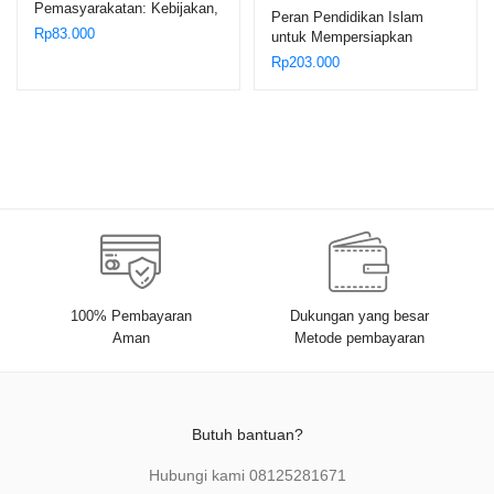
Pemasyarakatan: Kebijakan,
Peran Pendidikan Islam
Tata Laksana, dan Solusi –
Rp
83.000
untuk Mempersiapkan
Umar Anwar; Rachmayanthy
Generasi Emas Islam yang
Rp
203.000
Berkarakter – Dr. Sururin,
M.Ag., dkk.
100% Pembayaran
Dukungan yang besar
Aman
Metode pembayaran
Butuh bantuan?
Hubungi kami
08125281671