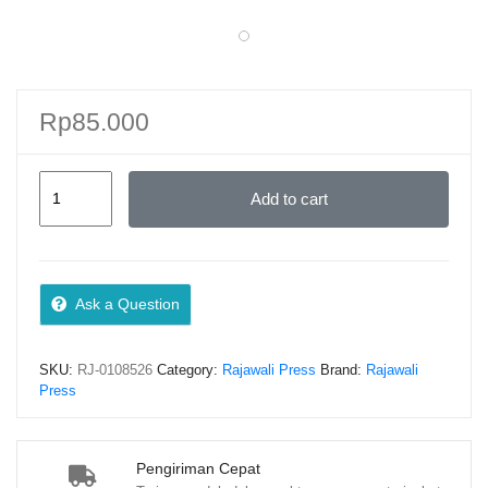
Rp
85.000
DASAR-
Add to cart
DASAR
MANAJEMEN
KEUANGAN
PERUSAHAAN
Ask a Question
(KEPUTUSAN
INVESTASI)
SKU:
RJ-0108526
Category:
Rajawali Press
Brand:
Rajawali
–
Press
Fajri
Adrianto,
S.E.,
Pengiriman Cepat