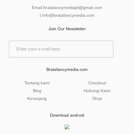
Email:
bratafancymediapt@gmail.com
|
Info@bratafancymedia
.com
Join Our Newsletter
E
m
a
i
l
Bratafancymedia.com
*
Tentang kami
Checkout
Blog
Hubungi Kami
Keranjang
Shop
Download android