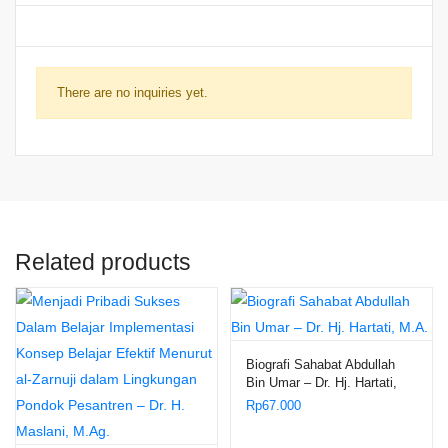
There are no inquiries yet.
Related products
Biografi Sahabat Abdullah
Bin Umar – Dr. Hj. Hartati,
M.A.
Rp
67.000