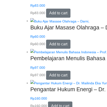
Rp
83.000
Rp
83.000
Add to cart
Buku Ajar Masase Olahraga – D
Rp
60.000
Rp
60.000
Add to cart
Pembelajaran Menulis Bahasa In
Rp
97.000
Rp
97.000
Add to cart
Pengantar Hukum Energi – Dr. M
Rp
160.000
Rp
160.000
Add to cart