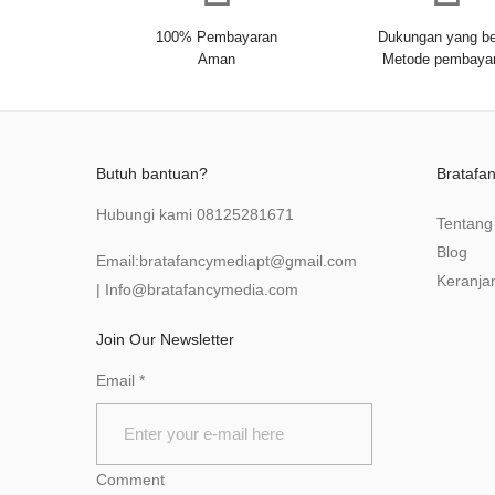
100% Pembayaran
Dukungan yang be
Aman
Metode pembaya
Butuh bantuan?
Bratafa
Hubungi kami
08125281671
Tentang
Blog
Email:
bratafancymediapt@gmail.com
Keranja
|
Info@bratafancymedia
.com
Join Our Newsletter
Email
*
Comment