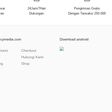
sar
24Jam/7Hari
Pengiriman Gratis
ran
Dukungan
Dengan Tansaksi 250.000
ncymedia.com
Download android
 kami
Checkout
Hubungi Kami
ng
Shop