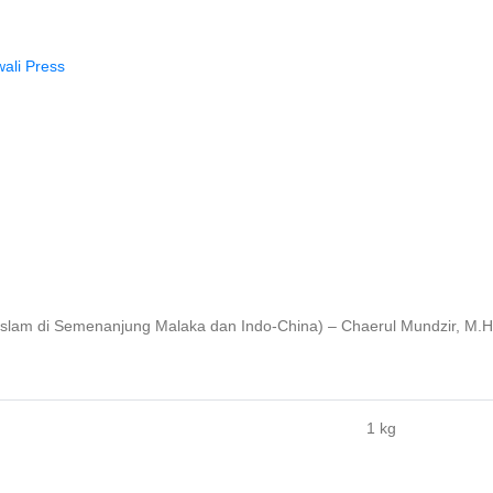
ali Press
am di Semenanjung Malaka dan Indo-China) – Chaerul Mundzir, M.Hu
1 kg