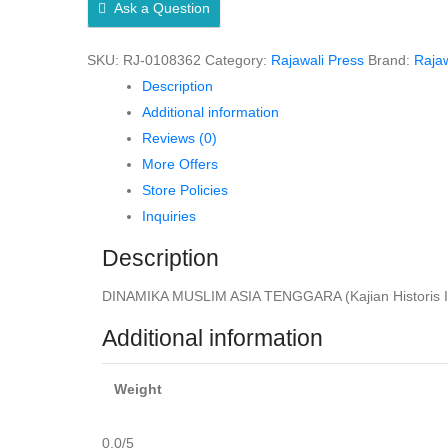
Ask a Question
(Kajian
Historis
SKU:
RJ-0108362
Category:
Rajawali Press
Brand:
Rajaw
Islam
Description
di
Additional information
Semenanjung
Reviews (0)
Malaka
More Offers
dan
Store Policies
Indo-
Inquiries
China)
–
Description
Chaerul
DINAMIKA MUSLIM ASIA TENGGARA (Kajian Historis Isl
Mundzir,
M.Hum.
Additional information
&
Ruhiya
Weight
quantity
0.0
/5