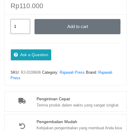
Rp
110.000
EKOSISTEM
Add to cart
HAJI
–
Endang
Jumali
Ask a Question
Dkk
quantity
SKU:
RJ-0108606
Category:
Rajawali Press
Brand:
Rajawali
Press
Pengiriman Cepat
Terima produk dalam waktu yang sangat singkat.
Pengembalian Mudah
Kebijakan pengembalian yang membuat Anda bisa