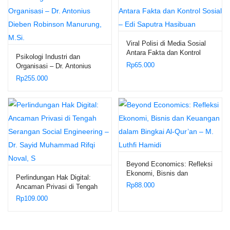
Viral Polisi di Media Sosial
Antara Fakta dan Kontrol
Psikologi Industri dan
Sosial – Edi Saputra
Rp
65.000
Organisasi – Dr. Antonius
Hasibuan
Dieben Robinson Manurung,
Rp
255.000
M.Si.
Beyond Economics: Refleksi
Ekonomi, Bisnis dan
Perlindungan Hak Digital:
Keuangan dalam Bingkai Al-
Rp
88.000
Ancaman Privasi di Tengah
Qur’an – M. Luthfi Hamidi
Serangan Social Engineering
Rp
109.000
– Dr. Sayid Muhammad Rifqi
Noval, S