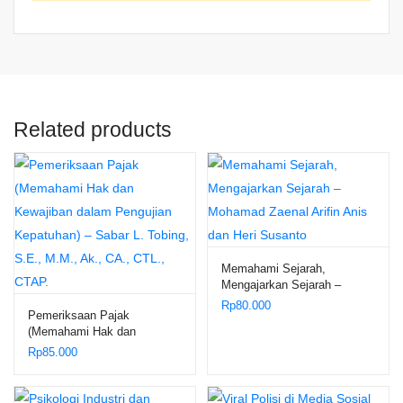
Related products
Memahami Sejarah,
Mengajarkan Sejarah –
Mohamad Zaenal Arifin Anis
Rp
80.000
Pemeriksaan Pajak
dan Heri Susanto
(Memahami Hak dan
Kewajiban dalam Pengujian
Rp
85.000
Kepatuhan) – Sabar L.
Tobing, S.E., M.M., Ak., CA.,
CTL., CTAP.