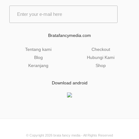
E
m
a
i
l
Bratafancymedia.com
*
Tentang kami
Checkout
Blog
Hubungi Kami
Keranjang
Shop
Download android
© Copyright 2026
brata fancy media
- All Rights Reserved