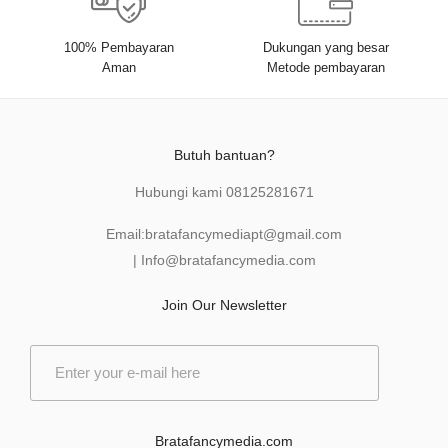
100% Pembayaran
Dukungan yang besar
Aman
Metode pembayaran
Butuh bantuan?
Hubungi kami
08125281671
Email:
bratafancymediapt@gmail.com
|
Info@bratafancymedia
.com
Join Our Newsletter
E
m
a
i
l
Bratafancymedia.com