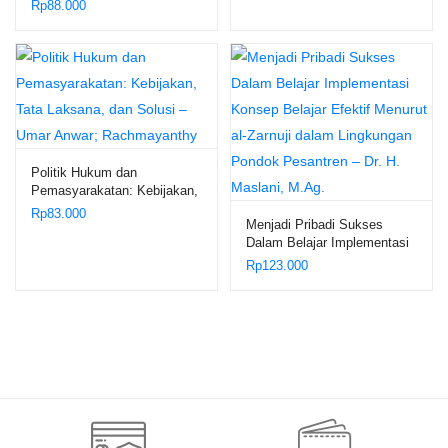
Rp
88.000
Qur’an – M. Luthfi Hamidi
Politik Hukum dan
Pemasyarakatan: Kebijakan,
Tata Laksana, dan Solusi –
Rp
83.000
Menjadi Pribadi Sukses
Umar Anwar; Rachmayanthy
Dalam Belajar Implementasi
Konsep Belajar Efektif
Rp
123.000
Menurut al-Zarnuji dalam
Lingkungan Pondok
Pesantren – Dr. H. Maslani,
M.Ag.