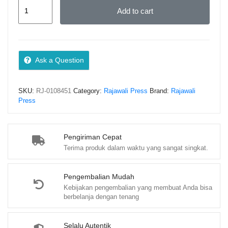
ETIKA
Add to cart
HUKUM
DAN
KESEHATAN
–
Ask a Question
Dr.
Iwan
SKU:
RJ-0108451
Category:
Rajawali Press
Brand:
Rajawali
Aflanie,
Press
dr.,
M.Kes.,
Sp.F.,
Pengiriman Cepat
Terima produk dalam waktu yang sangat singkat.
S.H.,
dkk.
quantity
Pengembalian Mudah
Kebijakan pengembalian yang membuat Anda bisa
berbelanja dengan tenang
Selalu Autentik