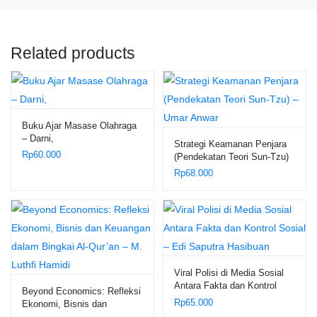
Related products
Buku Ajar Masase Olahraga
– Darni,
Strategi Keamanan Penjara
Rp
60.000
(Pendekatan Teori Sun-Tzu)
– Umar Anwar
Rp
68.000
Viral Polisi di Media Sosial
Antara Fakta dan Kontrol
Beyond Economics: Refleksi
Sosial – Edi Saputra
Rp
65.000
Ekonomi, Bisnis dan
Hasibuan
Keuangan dalam Bingkai Al-