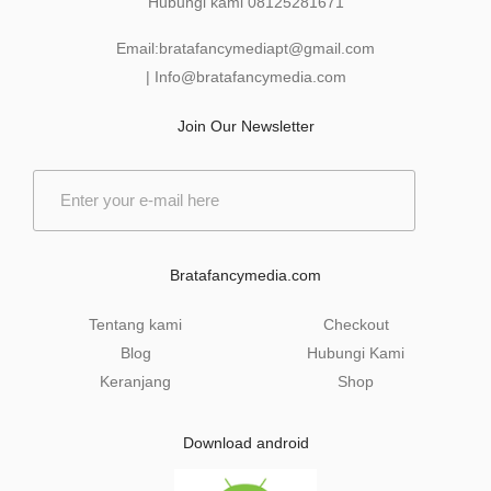
Hubungi kami
08125281671
Email:
bratafancymediapt@gmail.com
|
Info@bratafancymedia
.com
Join Our Newsletter
E
m
a
i
l
Bratafancymedia.com
*
Tentang kami
Checkout
Blog
Hubungi Kami
Keranjang
Shop
Download android