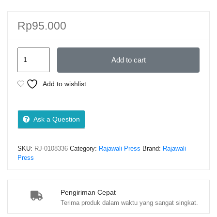
Rp
95.000
FIKIH
Add to cart
HAJI
DAN
Add to wishlist
UMRAH:
Perspektif
Empat
Ask a Question
Mazhab
–
SKU:
RJ-0108336
Category:
Rajawali Press
Brand:
Rajawali
Dr.
Press
Suwarjin,
M.A.
(PO)
Pengiriman Cepat
Terima produk dalam waktu yang sangat singkat.
quantity