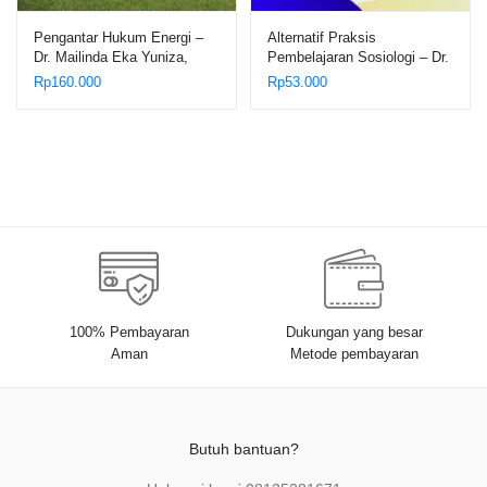
Pengantar Hukum Energi –
Alternatif Praksis
Dr. Mailinda Eka Yuniza,
Pembelajaran Sosiologi – Dr.
S.H., LL.M., dan Tim
Erianjoni, M.Si.
Rp
160.000
Rp
53.000
100% Pembayaran
Dukungan yang besar
Aman
Metode pembayaran
Butuh bantuan?