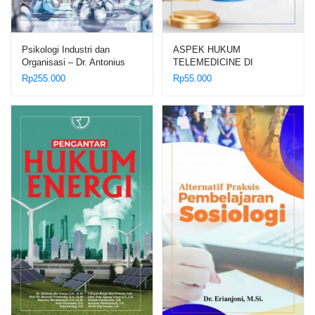
Psikologi Industri dan
ASPEK HUKUM
Organisasi – Dr. Antonius
TELEMEDICINE DI
Dieben Robinson Manurung,
INDONESIA – Dr. Yussy
Rp
255.000
Rp
55.000
M.Si.
Adelina Mannas, S.H., M.H.;
Dr. Siska Elvandari, S.H.,
M.H.