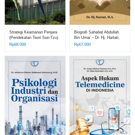
Strategi Keamanan Penjara
Biografi Sahabat Abdullah
(Pendekatan Teori Sun-Tzu)
Bin Umar – Dr. Hj. Hartati,
– Umar Anwar
M.A.
Rp
68.000
Rp
67.000