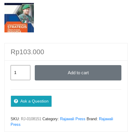
Rp
103.000
Gaya
Add to cart
Kepemimpinan
Strategis
&
Green
Ask a Question
Human
Resource
SKU:
RJ-0108151
Category:
Rajawali Press
Brand:
Rajawali
Management
Press
Dalam