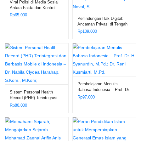
Viral Polisi di Media Sosial
Antara Fakta dan Kontrol
Sosial – Edi Saputra
Rp
65.000
Perlindungan Hak Digital:
Hasibuan
Ancaman Privasi di Tengah
Serangan Social Engineering
Rp
109.000
– Dr. Sayid Muhammad Rifqi
Noval, S
Pembelajaran Menulis
Bahasa Indonesia – Prof. Dr.
Sistem Personal Health
H. Syanurdin, M.Pd.; Dr.
Rp
97.000
Record (PHR) Terintegrasi
Reni Kusmiarti, M.Pd.
dan Berbasis Mobile di
Rp
80.000
Indonesia – Dr. Nabila Clydea
Harahap, S.Kom., M.Kom;