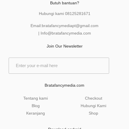
Butuh bantuan?
Hubungi kami
08125281671
Email:
bratafancymediapt@gmail.com
|
Info@bratafancymedia
.com
Join Our Newsletter
E
m
a
i
l
Bratafancymedia.com
*
Tentang kami
Checkout
Blog
Hubungi Kami
Keranjang
Shop