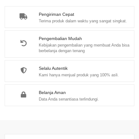
Membangun
Teamwork
Pengiriman Cepat
Terima produk dalam waktu yang sangat singkat.
–
Jenderal
TNI
Pengembalian Mudah
Kebijakan pengembalian yang membuat Anda bisa
Dr.
berbelanja dengan tenang
Dudung
Abdurachman
Selalu Autentik
quantity
Kami hanya menjual produk yang 100% asli.
Belanja Aman
Data Anda senantiasa terlindungi.