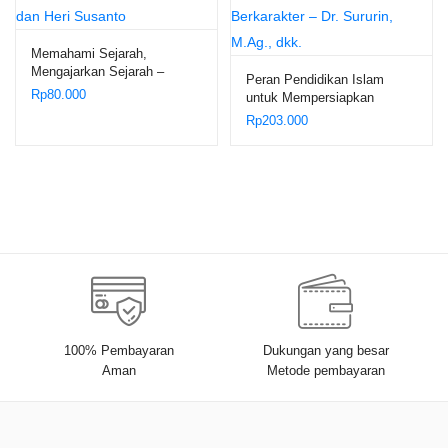
Memahami Sejarah,
Mengajarkan Sejarah –
Peran Pendidikan Islam
Mohamad Zaenal Arifin Anis
Rp
80.000
untuk Mempersiapkan
dan Heri Susanto
Generasi Emas Islam yang
Rp
203.000
Berkarakter – Dr. Sururin,
M.Ag., dkk.
100% Pembayaran
Dukungan yang besar
Aman
Metode pembayaran